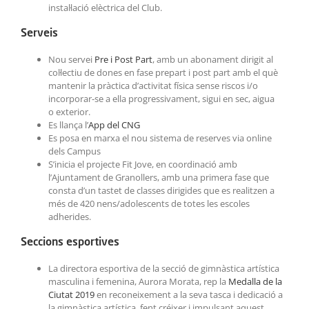
instal·lació elèctrica del Club.
Serveis
Nou servei
Pre i Post Part
, amb un abonament dirigit al
col·lectiu de dones en fase prepart i post part amb el què
mantenir la pràctica d’activitat física sense riscos i/o
incorporar-se a ella progressivament, sigui en sec, aigua
o exterior.
Es llança l’
App del CNG
Es posa en marxa el nou sistema de reserves via online
dels Campus
S’inicia el projecte Fit Jove, en coordinació amb
l’Ajuntament de Granollers, amb una primera fase que
consta d’un tastet de classes dirigides que es realitzen a
més de 420 nens/adolescents de totes les escoles
adherides.
Seccions esportives
La directora esportiva de la secció de gimnàstica artística
masculina i femenina, Aurora Morata, rep la
Medalla de la
Ciutat 2019
en reconeixement a la seva tasca i dedicació a
la gimnàstica artística, fent créixer i impulsant aquest