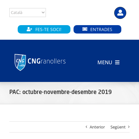
Skip
to
content
FES-TE SOCI!
ENTRADES
MENU
INICI
PAC: octubre-novembre-desembre 2019
CLUB
SECCIONS
Anterior
Següent
INSTAL·LACIONS