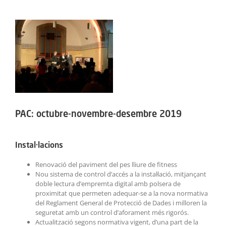
ACTIVITATS
View
Larger
SERVEIS
Image
INFANTS
BLOG
EMPRESES
PAC: octubre-novembre-desembre 2019
CONTACTE
Instal·lacions
TREBALLA AMB NOSALTRES!
Renovació del paviment del pes lliure de fitness
Nou sistema de control d’accés a la instal·lació, mitjançant
doble lectura d’empremta digital amb polsera de
proximitat que permeten adequar-se a la nova normativa
del Reglament General de Protecció de Dades i milloren la
seguretat amb un control d’aforament més rigorós.
Actualització segons normativa vigent, d’una part de la