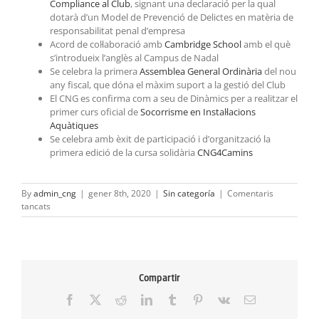
Compliance al Club
, signant una declaració per la qual
dotarà d’un Model de Prevenció de Delictes en matèria de
responsabilitat penal d’empresa
Acord de col·laboració amb
Cambridge School
amb el què
s’introdueix l’anglès al Campus de Nadal
Se celebra la primera
Assemblea General Ordinària
del nou
any fiscal, que dóna el màxim suport a la gestió del Club
El CNG es confirma com a seu de Dinàmics per a realitzar el
primer curs oficial de
Socorrisme en Instal·lacions
Aquàtiques
Se celebra amb èxit de participació i d’organització la
primera edició de la cursa solidària
CNG4Camins
By
admin_cng
|
gener 8th, 2020
|
Sin categoría
|
Comentaris
a
tancats
PAC:
octubre-
novembre-
desembre
2019
Compartir
Facebook
X
Reddit
LinkedIn
Tumblr
Pinterest
Vk
Email: