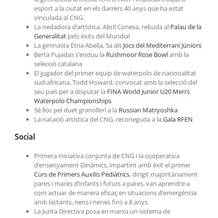
esport a la ciutat en els darrers 40 anys que ha estat
vinculada al CNG.
La nedadora d’artística, Abril Conesa, rebuda al
Palau de la
Generalitat
pels èxits del Mundial
La gimnasta Etna Abella, 5a als
Jocs del Mediterrani Júniors
Berta Pujadas s’enduu la
Rushmoor Rose Bowl
amb la
selecció catalana
El jugador del primer equip de waterpolo de nacionalitat
sud-africana, Todd Howard, convocat amb la selecció del
seu país per a disputar la
FINA World Junior U20 Men’s
Waterpolo Championships
5è lloc pel duet granollerí a la
Russian Matryoshka
La natació artística del CNG, reconeguda a la
Gala RFEN
Social
Primera iniciativa conjunta de CNG i la cooperativa
d’ensenyament Dinàmics, impartint amb èxit el primer
Curs de Primers Auxilis Pediàtrics
, dirigit majoritàriament
pares i mares d’infants i futurs a pares, van aprendre a
com actuar de manera eficaç en situacions d’emergència
amb lactants, nens i nenes fins a 8 anys.
La Junta Directiva posa en marxa un sistema de