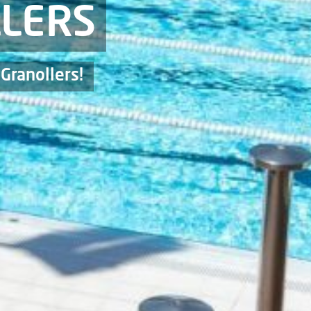
LLERS
Granollers!