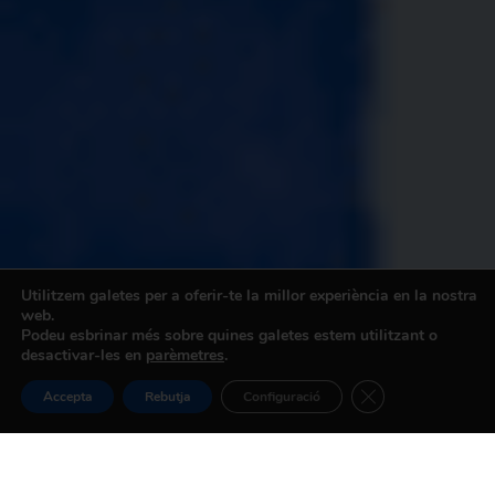
Utilitzem galetes per a oferir-te la millor experiència en la nostra
web.
Podeu esbrinar més sobre quines galetes estem utilitzant o
desactivar-les en
parèmetres
.
Tanca el bàner de
Accepta
Rebutja
Configuració