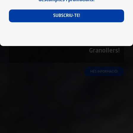
ACTIVITATS DIRIGIDES
SUBSCRIU-TE!
Entrena, gaudeix i comparteix
al Club Natació Granollers!
RESERVA D'ACTIVITATS
FES-TE SOCI!