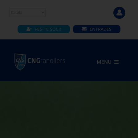
Skip
to
content
FES-TE SOCI!
ENTRADES
MENU
INICI
CLUB
SECCIONS
INSTAL·LACIONS