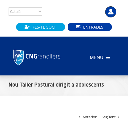
Skip
to
content
FES-TE SOCI!
ENTRADES
MENU
INICI
Nou Taller Postural dirigit a adolescents
CLUB
SECCIONS
Anterior
Següent
INSTAL·LACIONS