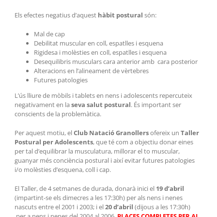
Els efectes negatius d’aquest
hàbit postural
són:
Mal de cap
Debilitat muscular en coll, espatlles i esquena
Rigidesa i molèsties en coll, espatlles i esquena
Desequilibris musculars cara anterior amb cara posterior
Alteracions en l’alineament de vèrtebres
Futures patologies
L’ús lliure de mòbils i tablets en nens i adolescents repercuteix
negativament en la
seva salut postural
. És important ser
conscients de la problemàtica.
Per aquest motiu, el
Club Natació Granollers
ofereix un
Taller
Postural per Adolescents
, que té com a objectiu donar eines
per tal d’equilibrar la musculatura, millorar el to muscular,
guanyar més conciència postural i així evitar futures patologies
i/o molèsties d’esquena, coll i cap.
El Taller, de 4 setmanes de durada, donarà inici el
19 d’abril
(impartint-se els dimecres a les 17:30h) per als nens i nenes
nascuts entre el 2001 i 2003; i el
20 d’abril
(dijous a les 17:30h)
per a nens i nenes del 2004 al 2006.
PLACES COMPLETES PER AL