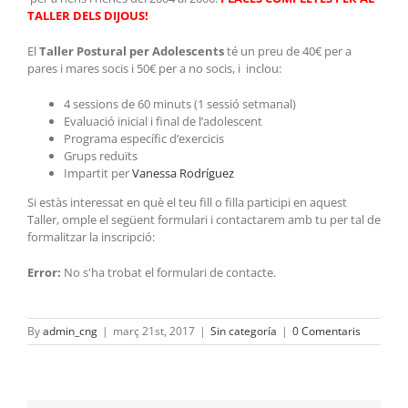
TALLER DELS DIJOUS!
El
Taller Postural per Adolescents
té un preu de 40€ per a
pares i mares socis i 50€ per a no socis, i inclou:
4 sessions de 60 minuts (1 sessió setmanal)
Evaluació inicial i final de l’adolescent
Programa específic d’exercicis
Grups reduïts
Impartit per
Vanessa Rodríguez
Si estàs interessat en què el teu fill o filla participi en aquest
Taller, omple el següent formulari i contactarem amb tu per tal de
formalitzar la inscripció:
Error:
No s'ha trobat el formulari de contacte.
By
admin_cng
|
març 21st, 2017
|
Sin categoría
|
0 Comentaris