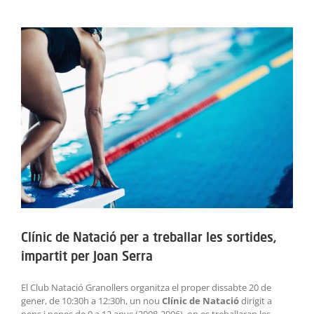
ACTIVITATS
View
Larger
SERVEIS
Image
INFANTS
BLOG
EMPRESES
CONTACTE
TREBALLA AMB NOSALTRES!
Clínic de Natació per a treballar les sortides,
impartit per Joan Serra
El Club Natació Granollers organitza el proper dissabte 20 de
gener, de 10:30h a 12:30h, un nou
Clínic de Natació
dirigit a
nens i nenes de 9 a 12 anys (2008-2006), on es treballaran les