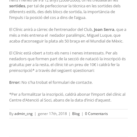
sortides
, per tal de perfeccionar la tècnica en les sortides dels
diferents estils, des dels blocs de sortida, la importància de
l’impuls i la posició del cos a dins de l’aigua.
El Clínic anirà a càrrec de l’entrenador del Club,
Joan Serra
, que a
més a més entrena el nedador paralímpic, Miguel Luque, que
acaba d’aconseguir la plata als 50 braça en el Mundial de Mèxic.
El Clínic està obert a tots els nens i nenes interessats. Per als
nedadors que formen part de la secció de natació la inscripció és
gratuïta; per a la resta, el clínic té un preu de 10€ i caldrà fer la
preinscripció* a través del següent qüestionari:
Error:
No s'ha trobat el formulari de contacte.
*Per a formalitzar la inscripció, caldrà abonar l’import del clínic al
Centre d’Atenció al Soci, abans de la data d’inici d’aquest.
By
admin_cng
|
gener 17th, 2018
|
Blog
|
0 Comentaris