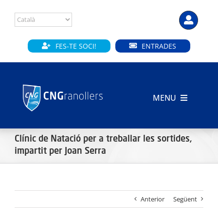
Skip
to
content
FES-TE SOCI!
ENTRADES
MENU
INICI
Clínic de Natació per a treballar les sortides,
CLUB
impartit per Joan Serra
SECCIONS
Anterior
Següent
INSTAL·LACIONS