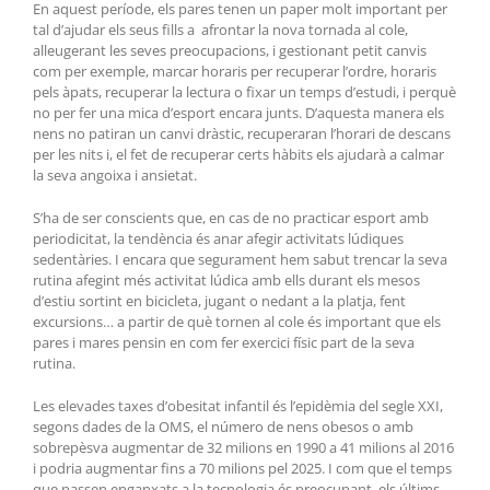
En aquest període, els pares tenen un paper molt important per
tal d’ajudar els seus fills a afrontar la nova tornada al cole,
alleugerant les seves preocupacions, i gestionant petit canvis
com per exemple, marcar horaris per recuperar l’ordre, horaris
pels àpats, recuperar la lectura o fixar un temps d’estudi, i perquè
no per fer una mica d’esport encara junts. D’aquesta manera els
nens no patiran un canvi dràstic, recuperaran l’horari de descans
per les nits i, el fet de recuperar certs hàbits els ajudarà a calmar
la seva angoixa i ansietat.
S’ha de ser conscients que, en cas de no practicar esport amb
periodicitat, la tendència és anar afegir activitats lúdiques
sedentàries. I encara que segurament hem sabut trencar la seva
rutina afegint més activitat lúdica amb ells durant els mesos
d’estiu sortint en bicicleta, jugant o nedant a la platja, fent
excursions… a partir de què tornen al cole és important que els
pares i mares pensin en com fer exercici físic part de la seva
rutina.
Les elevades taxes d’obesitat infantil és l’epidèmia del segle XXI,
segons dades de la OMS, el número de nens obesos o amb
sobrepèsva augmentar de 32 milions en 1990 a 41 milions al 2016
i podria augmentar fins a 70 milions pel 2025. I com que el temps
que passen enganxats a la tecnologia és preocupant, els últims