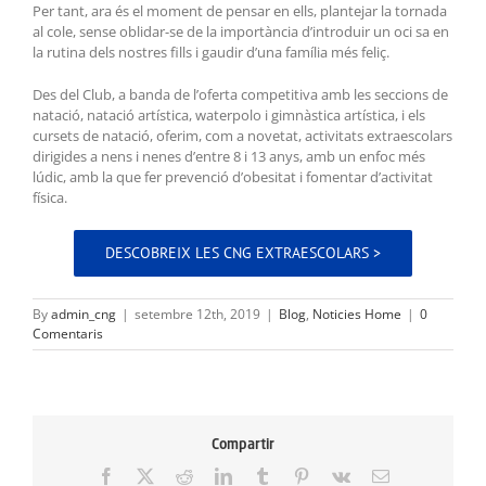
Per tant, ara és el moment de pensar en ells, plantejar la tornada
al cole, sense oblidar-se de la importància d’introduir un oci sa en
la rutina dels nostres fills i gaudir d’una família més feliç.
Des del Club, a banda de l’oferta competitiva amb les seccions de
natació, natació artística, waterpolo i gimnàstica artística, i els
cursets de natació, oferim, com a novetat, activitats extraescolars
dirigides a nens i nenes d’entre 8 i 13 anys, amb un enfoc més
lúdic, amb la que fer prevenció d’obesitat i fomentar d’activitat
física.
DESCOBREIX LES CNG EXTRAESCOLARS >
By
admin_cng
|
setembre 12th, 2019
|
Blog
,
Noticies Home
|
0
Comentaris
Compartir
Facebook
X
Reddit
LinkedIn
Tumblr
Pinterest
Vk
Email: