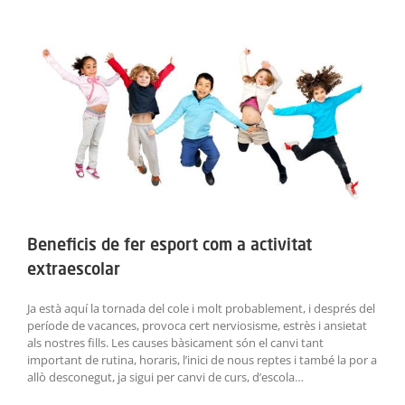
ACTIVITATS
View
Larger
SERVEIS
Image
INFANTS
BLOG
EMPRESES
CONTACTE
Beneficis de fer esport com a activitat
extraescolar
TREBALLA AMB NOSALTRES!
Ja està aquí la tornada del cole i molt probablement, i després del
període de vacances, provoca cert nerviosisme, estrès i ansietat
als nostres fills. Les causes bàsicament són el canvi tant
important de rutina, horaris, l’inici de nous reptes i també la por a
allò desconegut, ja sigui per canvi de curs, d’escola…