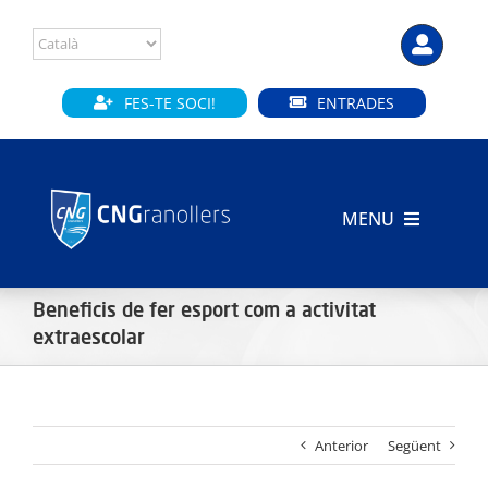
Skip
to
content
FES-TE SOCI!
ENTRADES
MENU
INICI
Beneficis de fer esport com a activitat
CLUB
extraescolar
SECCIONS
Anterior
Següent
INSTAL·LACIONS