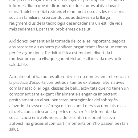
informes diuen que dedicar més de dues hores al dia davant
d’una ‘tablet’ o mòbil redueix el rendiment escolar, les relacions
socials i familiars i crea conductes addictives, i a la llarga
l’augment d’ús de la tecnologia desencadenarà un estil de vida
més sedentari i, per tant, problemes de salut.
Així doncs, pensant en la tornada del cole, és important, segons
ens recorden els experts planificar, organitzant i fixant un temps
per fer algun tipus d’activitat física estimulant, divertida i
motivadora per a ells, que garanteixi un estil de vida més actiu i
saludable.
Actualment hi ha moltes alternatives, i no només fem referència a
la pràctica d’esports competitius, també existeixen alternatives
com la natació, el ioga, classes de ball… activitats que no tenen un
component tant exigent i finalment els enganxa impactant
positivament en el seu benestar, protegint-los del sobrepès,
afavorint la seva descàrrega de tensions i nervis acumulats dia a
dia, els ajuda a descansar per les nits, a més de fomentar la
socialització entre els nens i adolescents i millorant la seva
autoestima gràcies al compartir moments on s’ho passen bé i fan
salut.