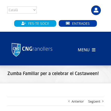
Skip
to
content
FES-TE SOCI!
ENTRADES
MENU
INICI
Zumba Familiar per a celebrar el Castaween!
CLUB
SECCIONS
Anterior
Següent
INSTAL·LACIONS