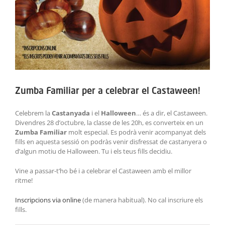
Zumba Familiar per a celebrar el Castaween!
Celebrem la
Castanyada
i el
Halloween
… és a dir, el Castaween.
Divendres 28 d’octubre, la classe de les 20h, es converteix en un
Zumba Familiar
molt especial. Es podrà venir acompanyat dels
fills en aquesta sessió on podràs venir disfressat de castanyera o
d’algun motiu de Halloween. Tu i els teus fills decidiu.
Vine a passar-t’ho bé i a celebrar el Castaween amb el millor
ritme!
Inscripcions via online
(de manera habitual). No cal inscriure els
fills.