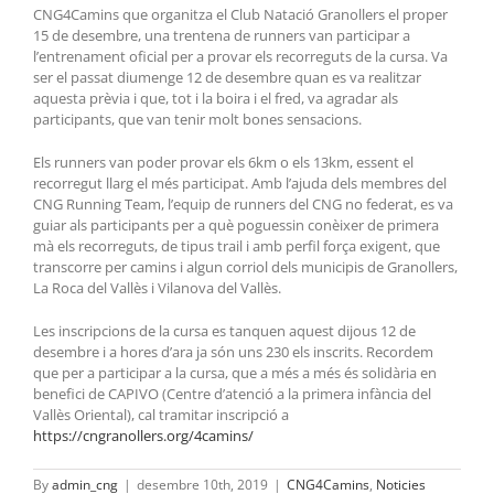
CNG4Camins que organitza el Club Natació Granollers el proper
15 de desembre, una trentena de runners van participar a
l’entrenament oficial per a provar els recorreguts de la cursa. Va
ser el passat diumenge 12 de desembre quan es va realitzar
aquesta prèvia i que, tot i la boira i el fred, va agradar als
participants, que van tenir molt bones sensacions.
Els runners van poder provar els 6km o els 13km, essent el
recorregut llarg el més participat. Amb l’ajuda dels membres del
CNG Running Team, l’equip de runners del CNG no federat, es va
guiar als participants per a què poguessin conèixer de primera
mà els recorreguts, de tipus trail i amb perfil força exigent, que
transcorre per camins i algun corriol dels municipis de Granollers,
La Roca del Vallès i Vilanova del Vallès.
Les inscripcions de la cursa es tanquen aquest dijous 12 de
desembre i a hores d’ara ja són uns 230 els inscrits. Recordem
que per a participar a la cursa, que a més a més és solidària en
benefici de CAPIVO (Centre d’atenció a la primera infància del
Vallès Oriental), cal tramitar inscripció a
https://cngranollers.org/4camins/
By
admin_cng
|
desembre 10th, 2019
|
CNG4Camins
,
Noticies