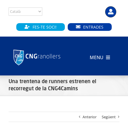
Skip
to
content
FES-TE SOCI!
ENTRADES
MENU
INICI
Una trentena de runners estrenen el
CLUB
recorregut de la CNG4Camins
SECCIONS
Anterior
Següent
INSTAL·LACIONS