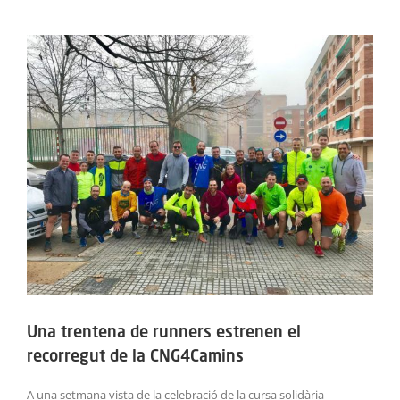
ACTIVITATS
View
Larger
SERVEIS
Image
INFANTS
BLOG
EMPRESES
CONTACTE
TREBALLA AMB NOSALTRES!
Una trentena de runners estrenen el
recorregut de la CNG4Camins
A una setmana vista de la celebració de la cursa solidària