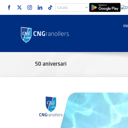
Skip
to
content
IN
50 aniversari