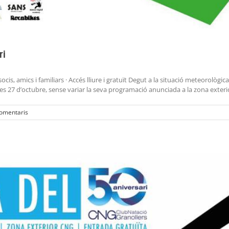
ri
cis, amics i familiars · Accés lliure i gratuït Degut a la situació meteorològic
s 27 d’octubre, sense variar la seva programació anunciada a la zona exterior
omentaris