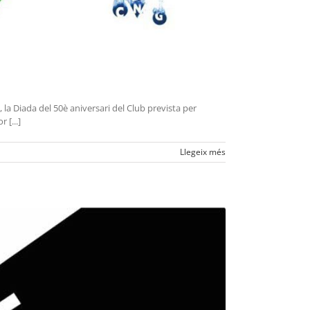
a, la Diada del 50è aniversari del Club prevista per
 [...]
Llegeix més