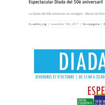
Espectacular Diada del 50è aniversari!
La Diada del 50è aniversari, en imatges! Àlbum de fotos
By
admin_cng
|
novembre 13th, 2017
|
Sin categoría
|