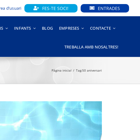
FES-TE SOCI!
ENTRADES
rea d’usuari
IS
INFANTS
BLOG
EMPRESES
CONTACTE
TREBALLA AMB NOSALTRES!
Pàgina inicial
Tag:
50 aniversari