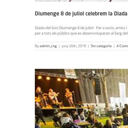
Diumenge 8 de juliol celebrem la Diada d
Diada del Soci Diumenge 8 de juliol · Per a socis, amics 
per a tots els públics que es desenvoluparan al llarg del m
By
admin_cng
|
juny 26th, 2018
|
Sin categoría
|
4 Com