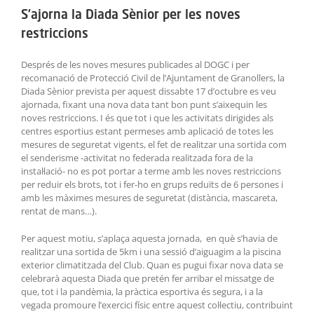
S’ajorna la Diada Sènior per les noves
restriccions
Després de les noves mesures publicades al DOGC i per
recomanació de Protecció Civil de l’Ajuntament de Granollers, la
Diada Sènior prevista per aquest dissabte 17 d’octubre es veu
ajornada, fixant una nova data tant bon punt s’aixequin les
noves restriccions. I és que tot i que les activitats dirigides als
centres esportius estant permeses amb aplicació de totes les
mesures de seguretat vigents, el fet de realitzar una sortida com
el senderisme -activitat no federada realitzada fora de la
instal·lació- no es pot portar a terme amb les noves restriccions
per reduir els brots, tot i fer-ho en grups reduïts de 6 persones i
amb les màximes mesures de seguretat (distància, mascareta,
rentat de mans…).
Per aquest motiu, s’aplaça aquesta jornada, en què s’havia de
realitzar una sortida de 5km i una sessió d’aiguagim a la piscina
exterior climatitzada del Club. Quan es pugui fixar nova data se
celebrarà aquesta Diada que pretén fer arribar el missatge de
que, tot i la pandèmia, la pràctica esportiva és segura, i a la
vegada promoure l’exercici físic entre aquest col·lectiu, contribuint