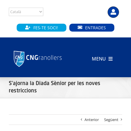
Skip
to
content
FES-TE SOCI!
ENTRADES
MENU
INICI
S’ajorna la Diada Sènior per les noves
CLUB
restriccions
SECCIONS
Anterior
Següent
INSTAL·LACIONS