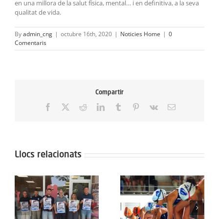
en una millora de la salut física, mental… i en definitiva, a la seva
qualitat de vida.
By
admin_cng
|
octubre 16th, 2020
|
Noticies Home
|
0
Comentaris
Compartir
Facebook
X
Reddit
LinkedIn
Tumblr
Pinterest
Vk
Email:
Llocs relacionats
El Trofeu de l’Ascensió
Dia històric per al Club
reunirà més de 200
Natació Granollers
nedadors amb el
amb la inauguració de