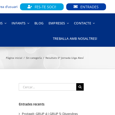
FES-TE SOCI!
ENTRADES
rea d’usuari
IS
INFANTS
BLOG
EMPRESES
CONTACTE
TREBALLA AMB NOSALTRES!
Pàgina inicial
Sin categoría
Resultats 6ª Jornada Lliga Aleví
Cerca
…
Entrades recents
Protegit: GRUP 4 I GRUP 5: Divendres