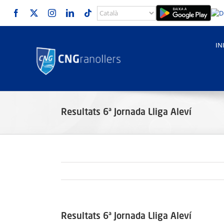
Skip
to
content
IN
Resultats 6ª Jornada Lliga Aleví
Resultats 6ª Jornada Lliga Aleví