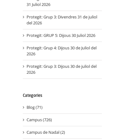
31 Juliol 2026
Protegit: Grup 3: Divendres 31 de juliol
del 2026
Protegit: GRUP 5: Dijous 30 Juliol 2026
Protegit: Grup 4: Dijous 30 de Juliol del
2026
l:
Protegit: Grup 3: Dijous 30 de juliol del
2026
Categories
Blog (71)
Protegit: Grup
Prot
Protegit:
Grup
Campus (726)
Agost: Dimarts
Campus
dres
2 de
Div
Semana
el
Campus de Nadal (2)
Septembre
d’
Santa:
del 3025
Dilluns