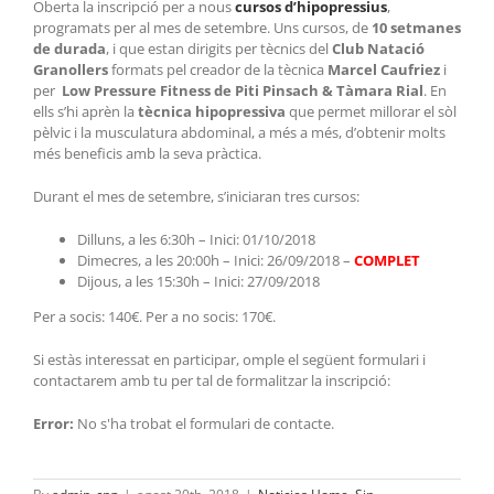
Oberta la inscripció per a nous
cursos d’hipopressius
,
programats per al mes de setembre. Uns cursos, de
10 setmanes
de durada
, i que estan dirigits per tècnics del
Club Natació
Granollers
formats pel creador de la tècnica
Marcel Caufriez
i
per
Low Pressure Fitness de Piti Pinsach & Tàmara Rial
. En
ells s’hi aprèn la
tècnica hipopressiva
que permet millorar el sòl
pèlvic i la musculatura abdominal, a més a més, d’obtenir molts
més beneficis amb la seva pràctica.
Durant el mes de setembre, s’iniciaran tres cursos:
Dilluns, a les 6:30h – Inici: 01/10/2018
Dimecres, a les 20:00h – Inici: 26/09/2018 –
COMPLET
Dijous, a les 15:30h – Inici: 27/09/2018
Per a socis: 140€. Per a no socis: 170€.
Si estàs interessat en participar, omple el següent formulari i
contactarem amb tu per tal de formalitzar la inscripció:
Error:
No s'ha trobat el formulari de contacte.