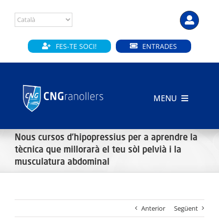
Skip
to
content
FES-TE SOCI!
ENTRADES
MENU
INICI
Nous cursos d’hipopressius per a aprendre la
tècnica que millorarà el teu sòl pelvià i la
CLUB
musculatura abdominal
SECCIONS
INSTAL·LACIONS
Anterior
Següent