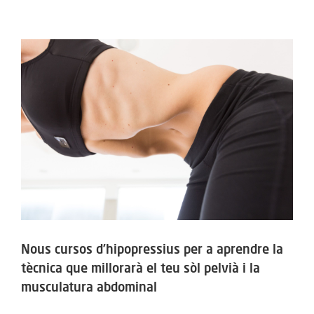
ACTIVITATS
View
SERVEIS
Larger
Image
INFANTS
BLOG
EMPRESES
CONTACTE
TREBALLA AMB NOSALTRES!
Nous cursos d’hipopressius per a aprendre la
tècnica que millorarà el teu sòl pelvià i la
musculatura abdominal