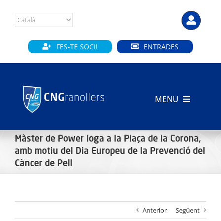
Skip
to
content
FES-TE SOCI!
ENTRADES
MENU
INICI
Màster de Power Ioga a la Plaça de la Corona,
amb motiu del Dia Europeu de la Prevenció del
CLUB
Càncer de Pell
SECCIONS
INSTAL·LACIONS
Anterior
Següent