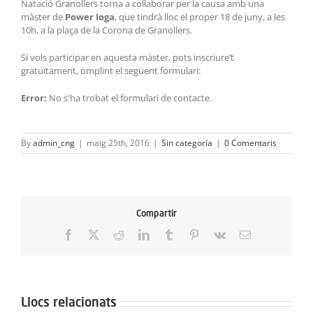
Natació Granollers torna a col·laborar per la causa amb una
màster de
Power Ioga
, que tindrà lloc el proper 18 de juny, a les
10h, a la plaça de la Corona de Granollers.
Si vols participar en aquesta màster, pots inscriure’t
gratuïtament, omplint el següent formulari:
Error:
No s'ha trobat el formulari de contacte.
By
admin_cng
|
maig 25th, 2016
|
Sin categoría
|
0 Comentaris
Compartir
Facebook
X
Reddit
LinkedIn
Tumblr
Pinterest
Vk
Email:
Llocs relacionats