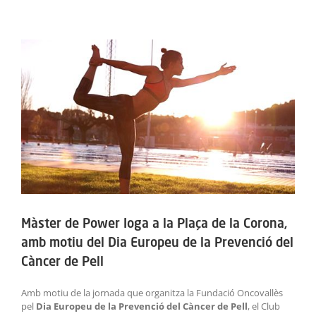
ACTIVITATS
View
SERVEIS
Larger
Image
INFANTS
BLOG
EMPRESES
CONTACTE
Màster de Power Ioga a la Plaça de la Corona,
TREBALLA AMB NOSALTRES!
amb motiu del Dia Europeu de la Prevenció del
Càncer de Pell
Amb motiu de la jornada que organitza la Fundació Oncovallès
pel
Dia Europeu de la Prevenció del Càncer de Pell
, el Club