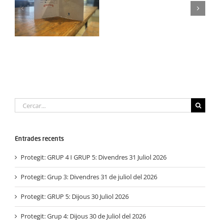
Semana
Protegit: Grup Agost:
Santa:
el
Dimarts 2 de
Dilluns
Septembre del 3025
30
Març
2026
Cerca
…
Entrades recents
Protegit: GRUP 4 I GRUP 5: Divendres 31 Juliol 2026
Protegit: Grup 3: Divendres 31 de juliol del 2026
Protegit: GRUP 5: Dijous 30 Juliol 2026
Protegit: Grup 4: Dijous 30 de Juliol del 2026