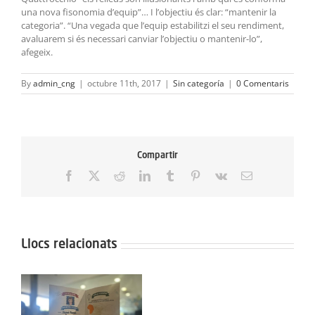
una nova fisonomia d’equip”… I l’objectiu és clar: “mantenir la
categoria”. “Una vegada que l’equip estabilitzi el seu rendiment,
avaluarem si és necessari canviar l’objectiu o mantenir-lo”,
afegeix.
By
admin_cng
|
octubre 11th, 2017
|
Sin categoría
|
0 Comentaris
Compartir
Facebook
X
Reddit
LinkedIn
Tumblr
Pinterest
Vk
Email:
Llocs relacionats
Protegit:
Campus