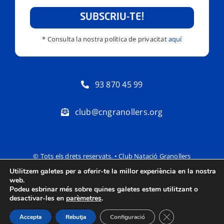
SUBSCRIU-TE!
* Consulta la nostra política de privacitat
aquí
93 870 45 99
club@cngranollers.org
© Tots els drets reservats. • Club Natació Granollers
Utilitzem galetes per a oferir-te la millor experiència en la nostra
Política de privacitat
Avís Legal
web.
Podeu esbrinar més sobre quines galetes estem utilitzant o
desactivar-les en
parèmetres
.
Tanca el bàner de
Accepta
Rebutja
Configuració