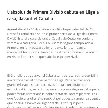
ACTIVITATS
L’absolut de Primera Divisió debuta en Lliga a
SERVEIS
casa, davant el Caballa
INFANTS
Aquest dissabte 14 d’octubre a les 16h, l’equip absolut del Club
Natació Granollers disputa el primer partit de la lliga de Primera
Divisió Estatal a casa, davant al Caballa de Ceuta, un conjunt
BLOG
veterà a la categoria. Per al CNG serà la segona temporada a
Primera, on l’any passat va fer una excel·lent campanya,
mantenint les opcions d’ascens fins al darrer moment i acabant
EMPRESES
en 6è, un lloc per sota que Caballa, el proper rival.
CONTACTE
El Granollers va guanyar el Caballa tant de local com a domicili, i
TREBALLA AMB NOSALTRES!
ara retroben en el primer partit de Lliga. Per a l’entrenador
granollerí, Pablo Quattrocchio, es tracta d’un equip “ben
estructurat i que, sens dubte, serà una prova de gran vàlua per a
poder fer un primer anàlisi sobre l’estat del nostre planter”. I és
que l’equip granollerí s’ha renovat per aquesta campanya degut a
què ha tingut baixes de jugadors claus, tot i què per a
Quattrocchio “els relleus són il·lusionants i amb qui es conforma