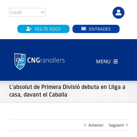
Skip
to
content
FES-TE SOCI!
ENTRADES
MENU
INICI
L’absolut de Primera Divisió debuta en Lliga a
CLUB
casa, davant el Caballa
SECCIONS
Anterior
Següent
INSTAL·LACIONS