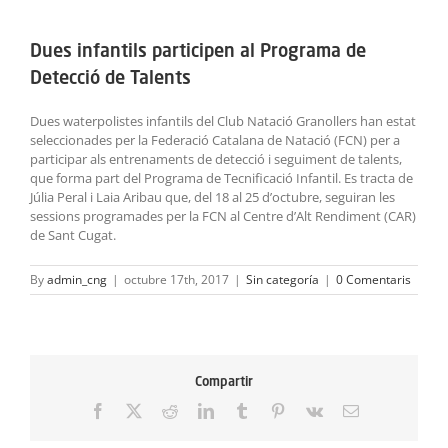
ACTIVITATS
Dues infantils participen al Programa de
SERVEIS
Detecció de Talents
INFANTS
Dues waterpolistes infantils del Club Natació Granollers han estat
seleccionades per la Federació Catalana de Natació (FCN) per a
participar als entrenaments de detecció i seguiment de talents,
BLOG
que forma part del Programa de Tecnificació Infantil. Es tracta de
Júlia Peral i Laia Aribau que, del 18 al 25 d’octubre, seguiran les
sessions programades per la FCN al Centre d’Alt Rendiment (CAR)
EMPRESES
de Sant Cugat.
CONTACTE
By
admin_cng
|
octubre 17th, 2017
|
Sin categoría
|
0 Comentaris
TREBALLA AMB NOSALTRES!
Compartir
Facebook
X
Reddit
LinkedIn
Tumblr
Pinterest
Vk
Email: