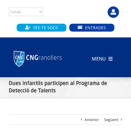
Skip
to
content
FES-TE SOCI!
ENTRADES
MENU
INICI
Dues infantils participen al Programa de
CLUB
Detecció de Talents
SECCIONS
Anterior
Següent
INSTAL·LACIONS