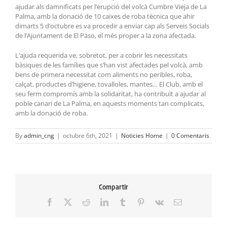
ajudar als damnificats per l’erupció del volcà Cumbre Vieja de La
Palma, amb la donació de 10 caixes de roba tècnica que ahir
dimarts 5 d’octubre es va procedir a enviar cap als Serveis Socials
de l’Ajuntament de El Paso, el més proper a la zona afectada.
L’ajuda requerida ve, sobretot, per a cobrir les necessitats
bàsiques de les famílies que s’han vist afectades pel volcà, amb
bens de primera necessitat com aliments no peribles, roba,
calçat, productes d’higiene, tovalloles, mantes… El Club, amb el
seu ferm compromís amb la solidaritat, ha contribuït a ajudar al
poble canari de La Palma, en aquests moments tan complicats,
amb la donació de roba.
By
admin_cng
|
octubre 6th, 2021
|
Noticies Home
|
0 Comentaris
Compartir
Facebook
X
Reddit
LinkedIn
Tumblr
Pinterest
Vk
Email: