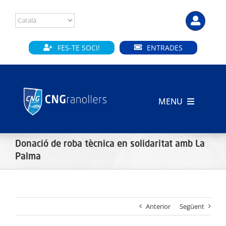
Skip
to
content
FES-TE SOCI!
ENTRADES
MENU
INICI
Donació de roba tècnica en solidaritat amb La
CLUB
Palma
SECCIONS
Anterior
Següent
INSTAL·LACIONS