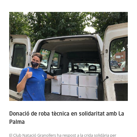
ACTIVITATS
View
Larger
SERVEIS
Image
INFANTS
BLOG
EMPRESES
CONTACTE
TREBALLA AMB NOSALTRES!
Donació de roba tècnica en solidaritat amb La
Palma
El Club Natació Granollers ha respost a la crida solidària per