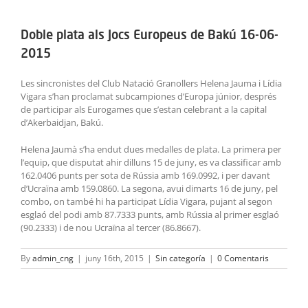
ACTIVITATS
Doble plata als Jocs Europeus de Bakú 16-06-
SERVEIS
2015
INFANTS
Les sincronistes del Club Natació Granollers Helena Jauma i Lídia
Vigara s’han proclamat subcampiones d’Europa júnior, després
de participar als Eurogames que s’estan celebrant a la capital
BLOG
d’Akerbaidjan, Bakú.
Helena Jaumà s’ha endut dues medalles de plata. La primera per
EMPRESES
l’equip, que disputat ahir dilluns 15 de juny, es va classificar amb
162.0406 punts per sota de Rússia amb 169.0992, i per davant
CONTACTE
d’Ucraïna amb 159.0860. La segona, avui dimarts 16 de juny, pel
combo, on també hi ha participat Lídia Vigara, pujant al segon
esglaó del podi amb 87.7333 punts, amb Rússia al primer esglaó
TREBALLA AMB NOSALTRES!
(90.2333) i de nou Ucraïna al tercer (86.8667).
By
admin_cng
|
juny 16th, 2015
|
Sin categoría
|
0 Comentaris