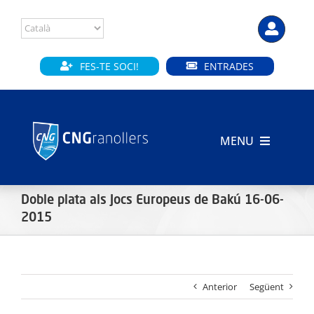
Skip
to
content
FES-TE SOCI!
ENTRADES
MENU
INICI
Doble plata als Jocs Europeus de Bakú 16-06-
CLUB
2015
SECCIONS
Anterior
Següent
INSTAL·LACIONS