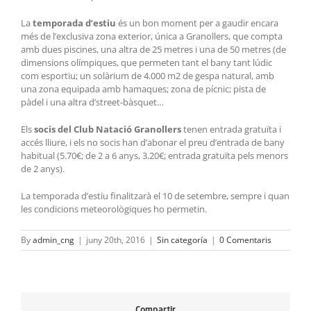
La
temporada d’estiu
és un bon moment per a gaudir encara
més de l’exclusiva zona exterior, única a Granollers, que compta
amb dues piscines, una altra de 25 metres i una de 50 metres (de
dimensions olímpiques, que permeten tant el bany tant lúdic
com esportiu; un solàrium de 4.000 m2 de gespa natural, amb
una zona equipada amb hamaques; zona de pícnic; pista de
pàdel i una altra d’street-bàsquet…
Els
socis del Club Natació Granollers
tenen entrada gratuïta i
accés lliure, i els no socis han d’abonar el preu d’entrada de bany
habitual (5.70€; de 2 a 6 anys, 3.20€; entrada gratuïta pels menors
de 2 anys).
La temporada d’estiu finalitzarà el 10 de setembre, sempre i quan
les condicions meteorològiques ho permetin.
By
admin_cng
|
juny 20th, 2016
|
Sin categoría
|
0 Comentaris
Compartir