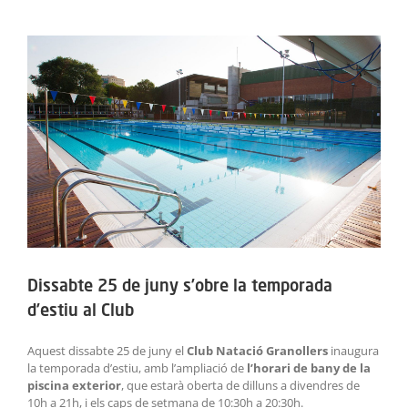
ACTIVITATS
View
Larger
SERVEIS
Image
INFANTS
BLOG
EMPRESES
CONTACTE
Dissabte 25 de juny s’obre la temporada
TREBALLA AMB NOSALTRES!
d’estiu al Club
Aquest dissabte 25 de juny el
Club Natació Granollers
inaugura
la temporada d’estiu, amb l’ampliació de
l’horari de bany de la
piscina exterior
, que estarà oberta de dilluns a divendres de
10h a 21h, i els caps de setmana de 10:30h a 20:30h.