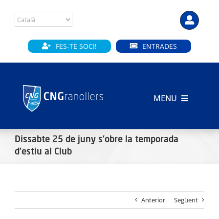
Skip
to
content
FES-TE SOCI!
ENTRADES
MENU
INICI
Dissabte 25 de juny s’obre la temporada
CLUB
d’estiu al Club
SECCIONS
Anterior
Següent
INSTAL·LACIONS