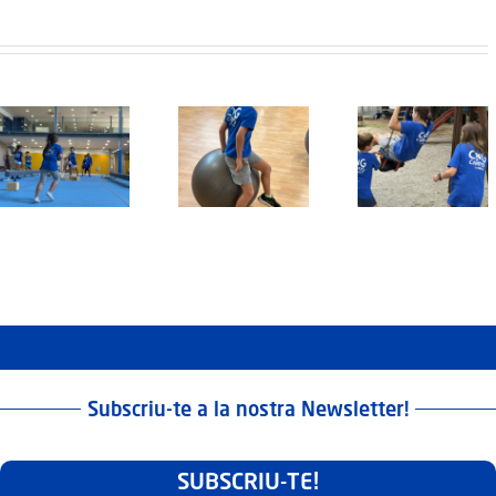
Protegit: Grup
Protegit: Grup
Protegit: 
Agost:
Agost: Dijous
1-2: Diven
Divendres 22
21 d’Agost del
3 Juliol d
d’Agost del
2025
2026
2025
Subscriu-te a la nostra Newsletter!
SUBSCRIU-TE!