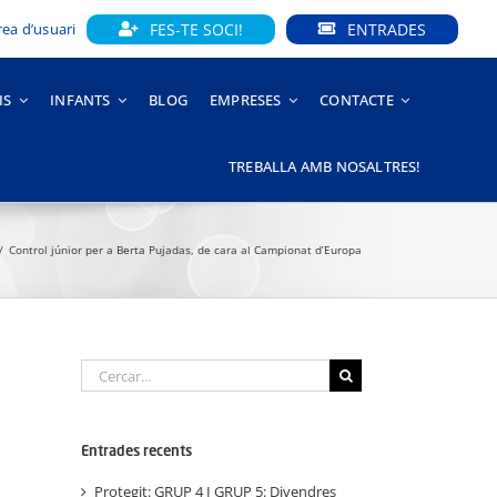
FES-TE SOCI!
ENTRADES
rea d’usuari
IS
INFANTS
BLOG
EMPRESES
CONTACTE
TREBALLA AMB NOSALTRES!
Control júnior per a Berta Pujadas, de cara al Campionat d’Europa
Cerca
…
Entrades recents
Protegit: GRUP 4 I GRUP 5: Divendres