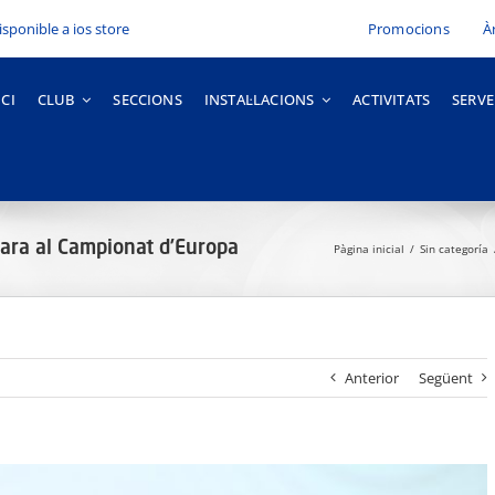
Promocions
À
ICI
CLUB
SECCIONS
INSTAL·LACIONS
ACTIVITATS
SERVE
cara al Campionat d’Europa
Pàgina inicial
Sin categoría
Anterior
Següent