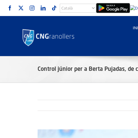
Skip
to
content
IN
Control júnior per a Berta Pujadas, de 
View
Larger