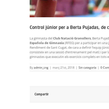
Control júnior per a Berta Pujadas, de 
La gimnasta del
Club Natació Granollers
, Berta Puja
Española de Gimnasia
(RFEG) per a participar en una j
Rendiment de Sant Cugat, de cara a definir l’equip júnio
consisteix en una sessió d’entrenament pel matí; i per la
gimnastes que executin els exercicis complets en tots el
By
admin_cng
|
març 21st, 2018
|
Sin categoría
|
0 Com
Compartir