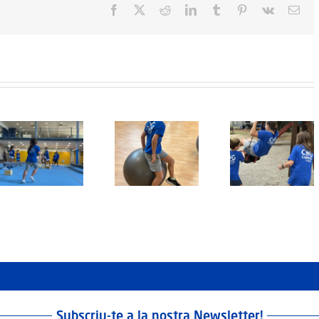
Facebook
X
Reddit
LinkedIn
Tumblr
Pinterest
Vk
Emai
Protegit: Grup
Protegit: Grup
Protegit: 
Agost:
Agost: Dijous
1-2: Diven
Divendres 22
21 d’Agost del
3 Juliol d
d’Agost del
2025
2026
2025
Subscriu-te a la nostra Newsletter!