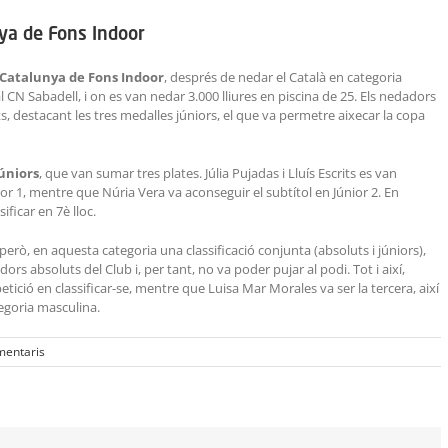
ya de Fons Indoor
Catalunya de Fons Indoor
, després de nedar el Català en categoria
al CN Sabadell, i on es van nedar 3.000 lliures en piscina de 25. Els nedadors
ts, destacant les tres medalles júniors, el que va permetre aixecar la copa
úniors
, que van sumar tres plates. Júlia Pujadas i Lluís Escrits es van
 1, mentre que Núria Vera va aconseguir el subtítol en Júnior 2. En
ficar en 7è lloc.
, però, en aquesta categoria una classificació conjunta (absoluts i júniors),
rs absoluts del Club i, per tant, no va poder pujar al podi. Tot i així,
tició en classificar-se, mentre que Luisa Mar Morales va ser la tercera, així
tegoria masculina.
mentaris