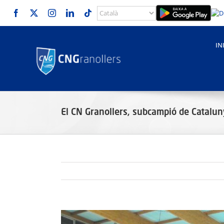
Skip
to
content
IN
El CN Granollers, subcampió de Catalun
View
Larger