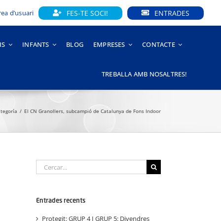
FES-TE SOCI!
ENTRADES
rea d’usuari
IS
INFANTS
BLOG
EMPRESES
CONTACTE
TREBALLA AMB NOSALTRES!
ategoría
El CN Granollers, subcampió de Catalunya de Fons Indoor
Cerca
…
Entrades recents
Protegit: GRUP 4 I GRUP 5: Divendres