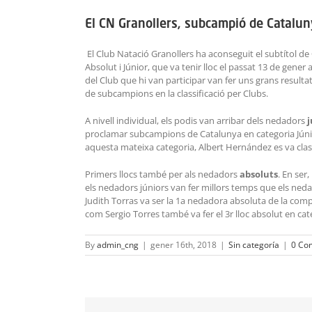
El CN Granollers, subcampió de Catalun
El Club Natació Granollers ha aconseguit el subtítol de
Absolut i Júnior, que va tenir lloc el passat 13 de gener 
del Club que hi van participar van fer uns grans resulta
de subcampions en la classificació per Clubs.
A nivell individual, els podis van arribar dels nedadors
j
proclamar subcampions de Catalunya en categoria Júnior
aquesta mateixa categoria, Albert Hernández es va classi
Primers llocs també per als nedadors
absoluts
. En ser
els nedadors júniors van fer millors temps que els nedado
Judith Torras va ser la 1a nedadora absoluta de la compe
com Sergio Torres també va fer el 3r lloc absolut en ca
By
admin_cng
|
gener 16th, 2018
|
Sin categoría
|
0 Co