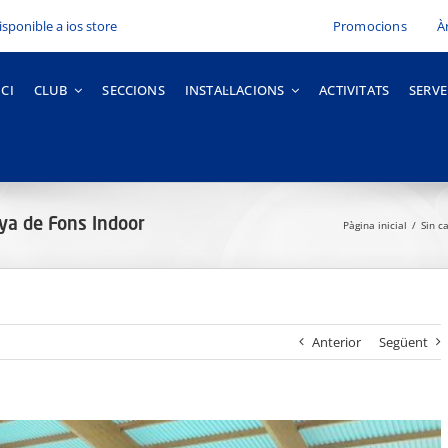
Promocions
À
ICI
CLUB
SECCIONS
INSTAL·LACIONS
ACTIVITATS
SERVE
ya de Fons Indoor
Pàgina inicial
Sin c
Anterior
Següent