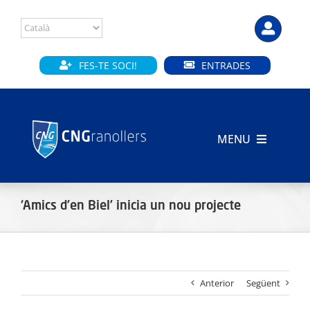
Skip
to
content
FES-TE SOCI!
ENTRADES
MENU
INICI
‘Amics d’en Biel’ inicia un nou projecte
CLUB
SECCIONS
Anterior
Següent
INSTAL·LACIONS