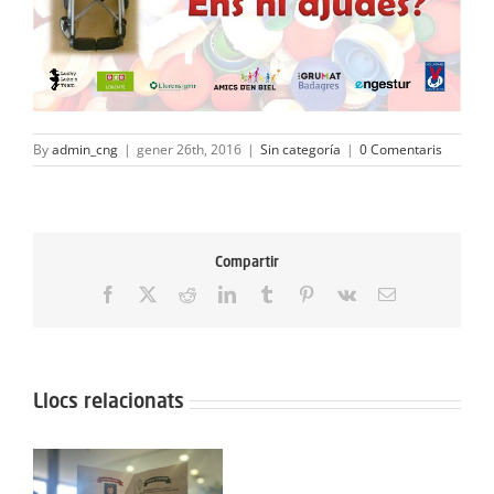
By
admin_cng
|
gener 26th, 2016
|
Sin categoría
|
0 Comentaris
Compartir
Facebook
X
Reddit
LinkedIn
Tumblr
Pinterest
Vk
Email:
Llocs relacionats
Protegit: