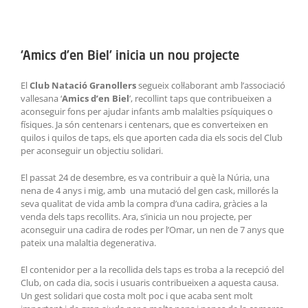
ACTIVITATS
View
Larger
SERVEIS
‘Amics d’en Biel’ inicia un nou projecte
Image
INFANTS
El
Club Natació Granollers
segueix col·laborant amb l’associació
vallesana ‘
Amics d’en Biel
’, recollint taps que contribueixen a
aconseguir fons per ajudar infants amb malalties psíquiques o
BLOG
físiques. Ja són centenars i centenars, que es converteixen en
quilos i quilos de taps, els que aporten cada dia els socis del Club
EMPRESES
per aconseguir un objectiu solidari.
El passat 24 de desembre, es va contribuir a què la Núria, una
CONTACTE
nena de 4 anys i mig, amb una mutació del gen cask, millorés la
seva qualitat de vida amb la compra d’una cadira, gràcies a la
venda dels taps recollits. Ara, s’inicia un nou projecte, per
TREBALLA AMB NOSALTRES!
aconseguir una cadira de rodes per l’Omar, un nen de 7 anys que
pateix una malaltia degenerativa.
El contenidor per a la recollida dels taps es troba a la recepció del
Club, on cada dia, socis i usuaris contribueixen a aquesta causa.
Un gest solidari que costa molt poc i que acaba sent molt