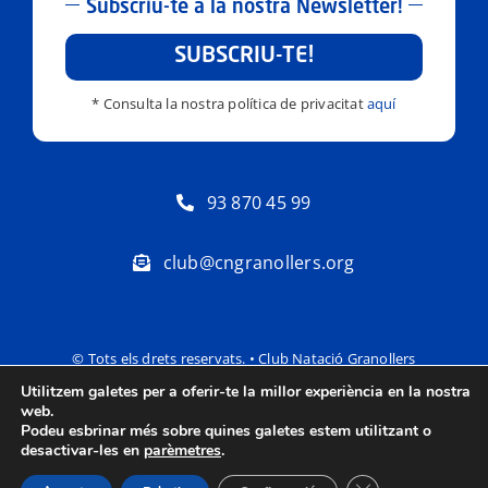
Subscriu-te a la nostra Newsletter!
SUBSCRIU-TE!
* Consulta la nostra política de privacitat
aquí
93 870 45 99
club@cngranollers.org
© Tots els drets reservats. • Club Natació Granollers
Utilitzem galetes per a oferir-te la millor experiència en la nostra
Política de privacitat
Avís Legal
web.
Podeu esbrinar més sobre quines galetes estem utilitzant o
desactivar-les en
parèmetres
.
Tanca el bàner de