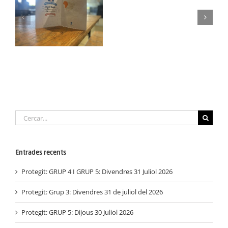
Campus
Semana
Protegit: Grup Agost:
Santa:
el
Dimarts 2 de
Dilluns
Septembre del 3025
30
Març
2026
Cerca
…
Entrades recents
Protegit: GRUP 4 I GRUP 5: Divendres 31 Juliol 2026
Protegit: Grup 3: Divendres 31 de juliol del 2026
Protegit: GRUP 5: Dijous 30 Juliol 2026