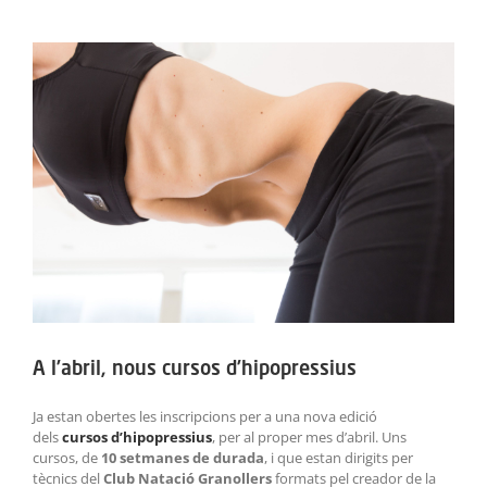
ACTIVITATS
View
Larger
SERVEIS
Image
INFANTS
BLOG
EMPRESES
CONTACTE
TREBALLA AMB NOSALTRES!
A l’abril, nous cursos d’hipopressius
Ja estan obertes les inscripcions per a una nova edició
dels
cursos d’hipopressius
, per al proper mes d’abril. Uns
cursos, de
10 setmanes de durada
, i que estan dirigits per
tècnics del
Club Natació Granollers
formats pel creador de la