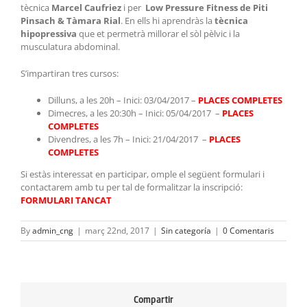
tècnica
Marcel Caufriez
i per
Low Pressure Fitness de Piti
Pinsach & Tàmara Rial
. En ells hi aprendràs la
tècnica
hipopressiva
que et permetrà millorar el sòl pèlvic i la
musculatura abdominal.
S’impartiran tres cursos:
Dilluns, a les 20h – Inici: 03/04/2017 –
PLACES COMPLETES
Dimecres, a les 20:30h – Inici: 05/04/2017 –
PLACES
COMPLETES
Divendres, a les 7h – Inici: 21/04/2017 –
PLACES
COMPLETES
Si estàs interessat en participar, omple el següent formulari i
contactarem amb tu per tal de formalitzar la inscripció:
FORMULARI TANCAT
By
admin_cng
|
març 22nd, 2017
|
Sin categoría
|
0 Comentaris
Compartir