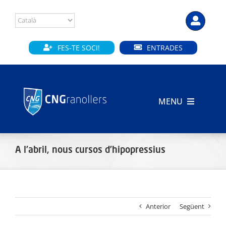
Skip
to
content
FES-TE SOCI!
ENTRADES
MENU
INICI
A l’abril, nous cursos d’hipopressius
CLUB
SECCIONS
Anterior
Següent
INSTAL·LACIONS