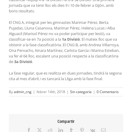
jornada que va tenir lloc els dies 9 i 10 de febrer a Gijón, amb
bons resultats.
El CNG A, integrat per les gimnastes Marimar Pérez, Berta
Pujadas, Lluna Casanova, Marimar Pérez, Helena Lucas i Alba
Alguacil (Marisol Pérez no va poder participar per lesió), va
classificar-se en 7a posició a la
1a Divisió
. El mateix lloc que va
obtenir a la fase classificatòria. El CNG B, amb Andrea Villarroya,
Ona Perxachs, Ainara Martínez, Carlota Garcia i Marina Esteban,
va fer el 6è lloc, escalant una posició respecte a la classificatòria
de
3a Divisió
.
La fase regular, que es realitza en dues jornades, tindrà la segona
cita al mes d’abril, i es tancarà la Lliga amb la fase final.
By
admin_cng
|
febrer 14th, 2018
|
Sin categoría
|
0 Comentaris
Compartir
Facebook
X
Reddit
LinkedIn
Tumblr
Pinterest
Vk
Email: