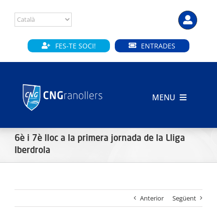
Skip
to
content
FES-TE SOCI!
ENTRADES
MENU
INICI
6è i 7è lloc a la primera jornada de la Lliga
CLUB
Iberdrola
SECCIONS
Anterior
Següent
INSTAL·LACIONS