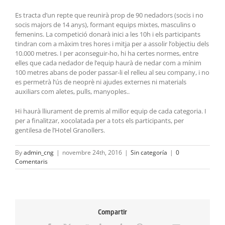
Es tracta d’un repte que reunirà prop de 90 nedadors (socis i no
socis majors de 14 anys), formant equips mixtes, masculins o
femenins. La competició donarà inici a les 10h i els participants
tindran com a màxim tres hores i mitja per a assolir l’objectiu dels
10.000 metres. I per aconseguir-ho, hi ha certes normes, entre
elles que cada nedador de l’equip haurà de nedar com a mínim
100 metres abans de poder passar-li el relleu al seu company, i no
es permetrà l’ús de neoprè ni ajudes externes ni materials
auxiliars com aletes, pulls, manyoples..
Hi haurà lliurament de premis al millor equip de cada categoria. I
per a finalitzar, xocolatada per a tots els participants, per
gentilesa de l’Hotel Granollers.
By
admin_cng
|
novembre 24th, 2016
|
Sin categoría
|
0
Comentaris
Compartir