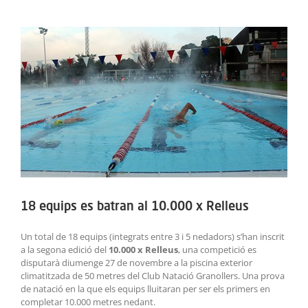
ACTIVITATS
View
Larger
SERVEIS
Image
INFANTS
BLOG
EMPRESES
CONTACTE
18 equips es batran al 10.000 x Relleus
TREBALLA AMB NOSALTRES!
Un total de 18 equips (integrats entre 3 i 5 nedadors) s’han inscrit
a la segona edició del
10.000 x Relleus
, una competició es
disputarà diumenge 27 de novembre a la piscina exterior
climatitzada de 50 metres del Club Natació Granollers. Una prova
de natació en la que els equips lluitaran per ser els primers en
completar 10.000 metres nedant.