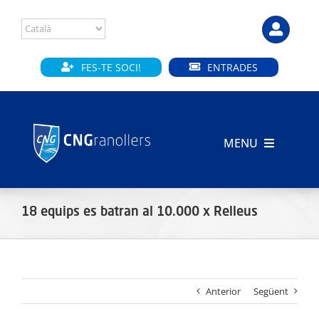
Skip
to
content
FES-TE SOCI!
ENTRADES
MENU
INICI
18 equips es batran al 10.000 x Relleus
CLUB
SECCIONS
Anterior
Següent
INSTAL·LACIONS