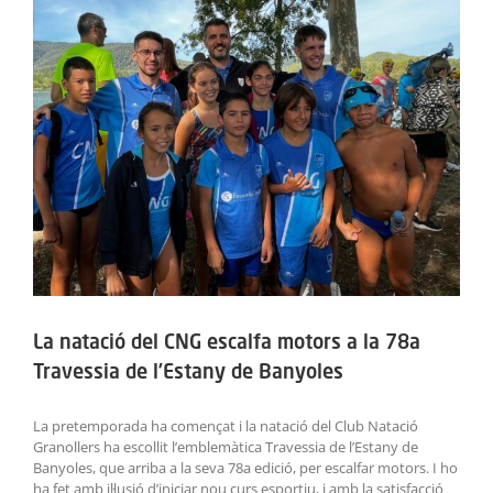
ACTIVITATS
SERVEIS
INFANTS
BLOG
EMPRESES
CONTACTE
La natació del CNG escalfa motors a la 78a
TREBALLA AMB NOSALTRES!
Travessia de l’Estany de Banyoles
La pretemporada ha començat i la natació del Club Natació
Granollers ha escollit l’emblemàtica Travessia de l’Estany de
Banyoles, que arriba a la seva 78a edició, per escalfar motors. I ho
ha fet amb il·lusió d’iniciar nou curs esportiu, i amb la satisfacció