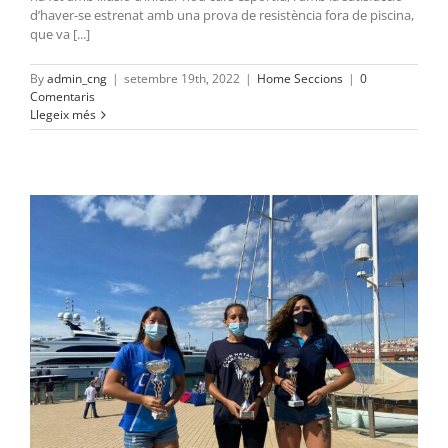
d’haver-se estrenat amb una prova de resistència fora de piscina,
que va [...]
By
admin_cng
|
setembre 19th, 2022
|
Home Seccions
|
0
Comentaris
Llegeix més