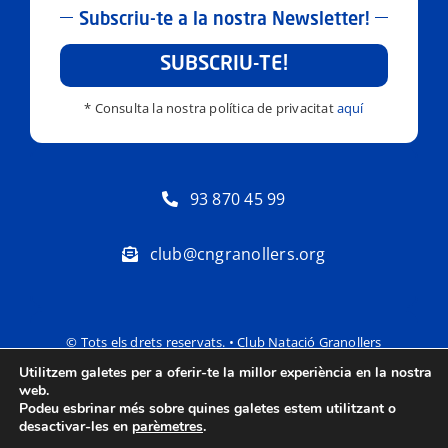
Subscriu-te a la nostra Newsletter!
SUBSCRIU-TE!
* Consulta la nostra política de privacitat
aquí
93 870 45 99
club@cngranollers.org
© Tots els drets reservats. • Club Natació Granollers
Utilitzem galetes per a oferir-te la millor experiència en la nostra
Política de privacitat
Avís Legal
web.
Podeu esbrinar més sobre quines galetes estem utilitzant o
desactivar-les en
parèmetres
.