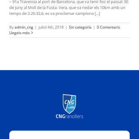
– 91a Travessia al port de Barcelona, que va tenir lloc el passat 30
de juny al Moll de la Fusta. Vera, que va nedar els 10km amb un
temps de 2.26.32,6, es va proclamar campiona [...]
By
admin_cng
|
juliol 4th, 2018
|
Sin categoría
|
0 Comentaris
Llegeix més