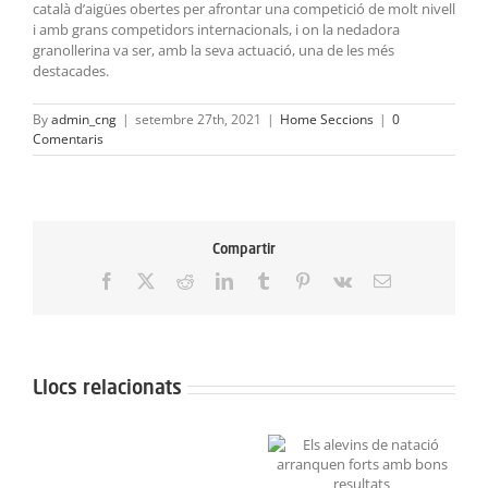
català d’aigües obertes per afrontar una competició de molt nivell
i amb grans competidors internacionals, i on la nedadora
granollerina va ser, amb la seva actuació, una de les més
destacades.
By
admin_cng
|
setembre 27th, 2021
|
Home Seccions
|
0
Comentaris
Compartir
Facebook
X
Reddit
LinkedIn
Tumblr
Pinterest
Vk
Email:
Llocs relacionats
Neix
el
Grans resultats a la
Els alevins de natació
Projecte
Lliga de Figures Aleví i
arranquen forts amb