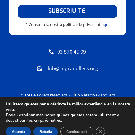
SUBSCRIU-TE!
* Consulta la nostra política de privacitat
aquí
93 870 45 99
club@cngranollers.org
© Tots els drets reservats. • Club Natació Granollers
Utilitzem galetes per a oferir-te la millor experiència en la nostra
Política de privacitat
Avís Legal
web.
Podeu esbrinar més sobre quines galetes estem utilitzant o
desactivar-les en
parèmetres
.
Tanca el bàner de
Accepta
Rebutja
Configuració