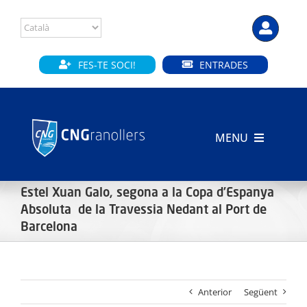
Skip
to
content
FES-TE SOCI!
ENTRADES
MENU
INICI
Estel Xuan Galo, segona a la Copa d’Espanya
Absoluta de la Travessia Nedant al Port de
CLUB
Barcelona
SECCIONS
INSTAL·LACIONS
Anterior
Següent