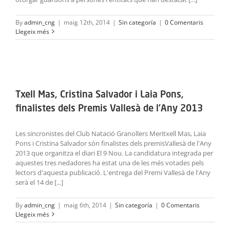
By
admin_cng
|
maig 12th, 2014
|
Sin categoría
|
0 Comentaris
Llegeix més
Txell Mas, Cristina Salvador i Laia Pons,
finalistes dels Premis Vallesà de l’Any 2013
Les sincronistes del Club Natació Granollers Meritxell Mas, Laia
Pons i Cristina Salvador són finalistes dels premisVallesà de l'Any
2013 que organitza el diari El 9 Nou. La candidatura integrada per
aquestes tres nedadores ha estat una de les més votades pels
lectors d'aquesta publicació. L'entrega del Premi Vallesà de l'Any
serà el 14 de [...]
By
admin_cng
|
maig 6th, 2014
|
Sin categoría
|
0 Comentaris
Llegeix més