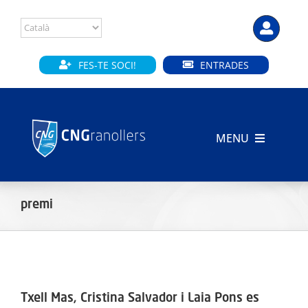
Skip
to
content
FES-TE SOCI!
ENTRADES
MENU
INICI
premi
CLUB
SECCIONS
INSTAL·LACIONS
Txell Mas, Cristina Salvador i Laia Pons es