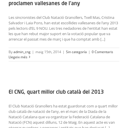
proclamen vallesanes de l’any
ACTIVITATS
Les sincronistes del Club Natació Granollers, Txell Mas, Cristina
SERVEIS
Salvador i Laia Pons, han estat escollides vallesanes de l’any 2013
pels lectors d’EL 9 NOU. Les tres nedadores de l'entitat han estat
INFANTS
les que han rebut major suport en la votació popular que va
arrencar el passat mes de març i que ha comptat amb [...]
BLOG
By
admin_cng
|
maig 15th, 2014
|
Sin categoría
|
0 Comentaris
Llegeix més
EMPRESES
CONTACTE
TREBALLA AMB NOSALTRES!
El CNG, quart millor club català del 2013
El Club Natació Granollers ha estat guardonat com a quart millor
club català de natació de l’any, en el marc de la Diada de la
Natació Catalana que va organitzar la Federació Catalana de
Natació (FCN) aquest dilluns, 12 de Maig. En aquest acte es van
otorgar guardons a persones i entitats que han destacat [...]