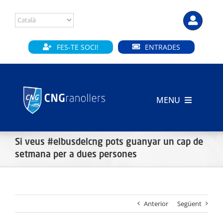
Skip
to
content
FES-TE SOCI!
ENTRADES
MENU
INICI
Si veus #elbusdelcng pots guanyar un cap de
CLUB
setmana per a dues persones
SECCIONS
Anterior
Següent
INSTAL·LACIONS