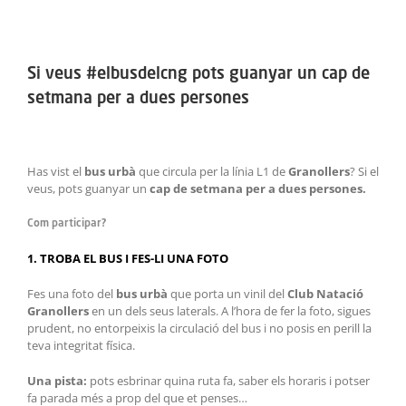
ACTIVITATS
View
Larger
SERVEIS
Si veus #elbusdelcng pots guanyar un cap de
Image
setmana per a dues persones
INFANTS
BLOG
Has vist el
bus urbà
que circula per la línia L1 de
Granollers
? Si el
veus, pots guanyar un
cap de setmana per a dues persones.
EMPRESES
Com participar?
CONTACTE
1. TROBA EL BUS I FES-LI UNA FOTO
TREBALLA AMB NOSALTRES!
Fes una foto del
bus urbà
que porta un vinil del
Club Natació
Granollers
en un dels seus laterals. A l’hora de fer la foto, sigues
prudent, no entorpeixis la circulació del bus i no posis en perill la
teva integritat física.
Una pista:
pots esbrinar quina ruta fa, saber els horaris i potser
fa parada més a prop del que et penses…