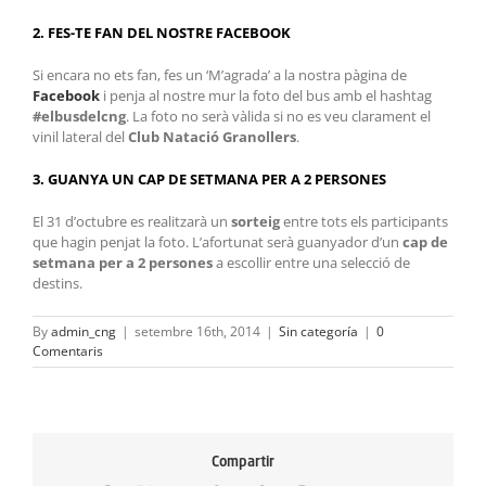
2. FES-TE FAN DEL NOSTRE FACEBOOK
Si encara no ets fan, fes un ‘M’agrada’ a la nostra pàgina de
Facebook
i penja al nostre mur la foto del bus amb el hashtag
#elbusdelcng
. La foto no serà vàlida si no es veu clarament el
vinil lateral del
Club Natació Granollers
.
3. GUANYA UN CAP DE SETMANA PER A 2 PERSONES
El 31 d’octubre es realitzarà un
sorteig
entre tots els participants
que hagin penjat la foto. L’afortunat serà guanyador d’un
cap de
setmana per a 2 persones
a escollir entre una selecció de
destins.
By
admin_cng
|
setembre 16th, 2014
|
Sin categoría
|
0
Comentaris
Compartir