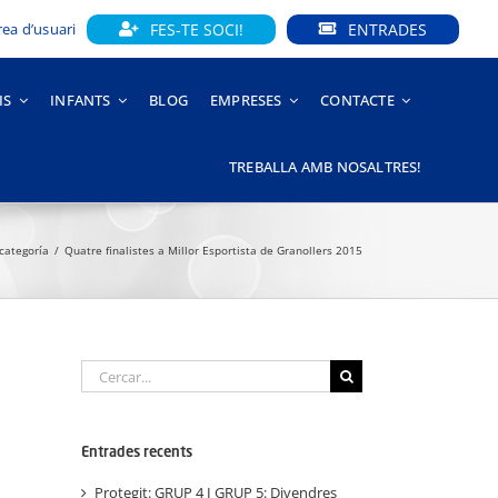
FES-TE SOCI!
ENTRADES
rea d’usuari
IS
INFANTS
BLOG
EMPRESES
CONTACTE
TREBALLA AMB NOSALTRES!
 categoría
Quatre finalistes a Millor Esportista de Granollers 2015
Cerca
…
Entrades recents
Protegit: GRUP 4 I GRUP 5: Divendres