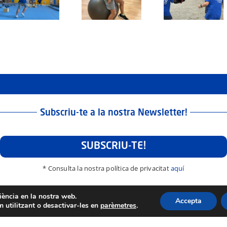
Agost: Dijous
1-2: Diven
Divendres 22
21 d’Agost del
3 Juliol d
d’Agost del
2025
2026
2025
Subscriu-te a la nostra Newsletter!
SUBSCRIU-TE!
* Consulta la nostra política de privacitat
aquí
riència en la nostra web.
Accepta
 utilitzant o desactivar-les en
parèmetres
.
Política de privacitat
Avís Legal
lers