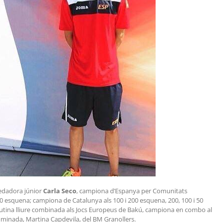
 nedadora júnior
Carla Seco
, campiona d’Espanya per Comunitats
50 esquena; campiona de Catalunya als 100 i 200 esquena, 200, 100 i 50
utina lliure combinada als Jocs Europeus de Bakú, campiona en combo al
minada, Martina Capdevila, del BM Granollers.