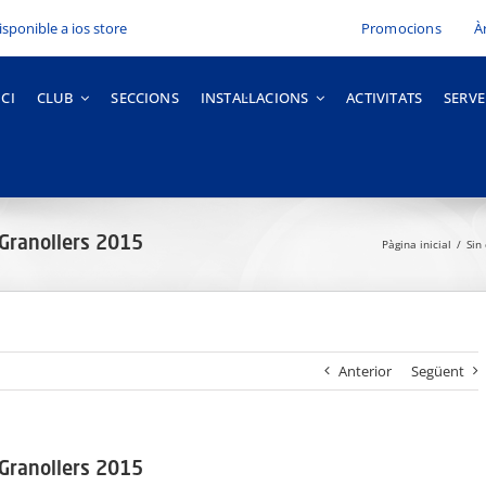
Promocions
À
ICI
CLUB
SECCIONS
INSTAL·LACIONS
ACTIVITATS
SERVE
e Granollers 2015
Pàgina inicial
Sin
Anterior
Següent
e Granollers 2015