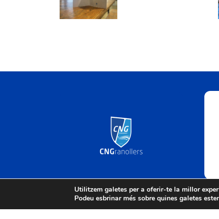
1-2: Divendres
2 de
Semana
3 Juliol del
Septembre
Santa:
2026
del 3025
Dilluns
30
Març
2026
Utilitzem galetes per a oferir-te la millor expe
Podeu esbrinar més sobre quines galetes estem
© Tots els drets reservats. • Club Natació Granol