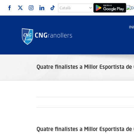
Skip
to
content
IN
Quatre finalistes a Millor Esportista d
Quatre finalistes a Millor Esportista d