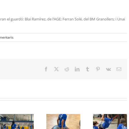
n el guardó: Blai Ramírez, de l’AGE; Ferran Solé, del BM Granollers; i Unai
mentaris
Facebook
X
Reddit
LinkedIn
Tumblr
Pinterest
Vk
Emai
Protegit: Grup
Protegit: Grup
Protegit: 
Agost: