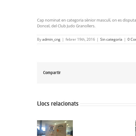
Cap nominat en categoria sènior masculí, on es disputara
Doncel, del Club Judo Granollers.
By
admin_cng
|
febrer 19th, 2016
|
Sin categoría
|
0 Co
Compartir
Llocs relacionats
Protegit: Grup
Protegit:
Protegit: Grup
Agost: Dimarts
Campus