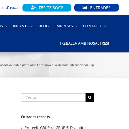
FES-TE SOCI!
ENTRADES
rea d’usuari
IS
INFANTS
BLOG
EMPRESES
CONTACTE
TREBALLA AMB NOSALTRES!
Casanova, doble plata amb Catalunya a la Ukraine Internacional Cup
Cerca
…
Entrades recents
Protegit: GRUP 4 I GRUP 5: Divendres