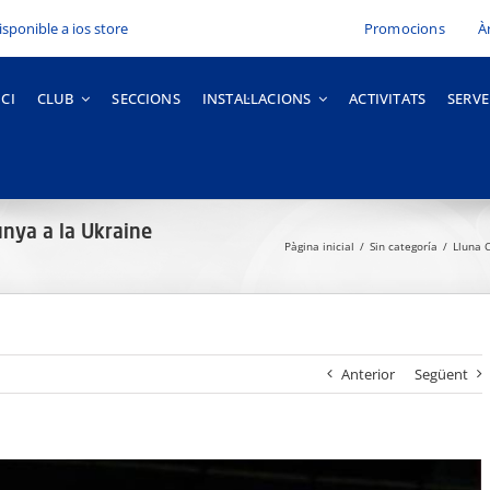
Promocions
À
ICI
CLUB
SECCIONS
INSTAL·LACIONS
ACTIVITATS
SERVE
unya a la Ukraine
Pàgina inicial
Sin categoría
Lluna 
Anterior
Següent