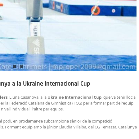
nya a la Ukraine Internacional Cup
lers
, Lluna Casanova, a la
Ukraine Internacional Cup
, que va tenir lloc a
per la Federació Catalana de Gimnàstica (FCG) per a formar part de l’equip
vell individual i l’altre per equips.
 del podi, en proclamar-se subcampiona sènior de la competició
ls. Formant equip amb la júnior Clàudia Villalba, del CG Terrassa, Catalunya