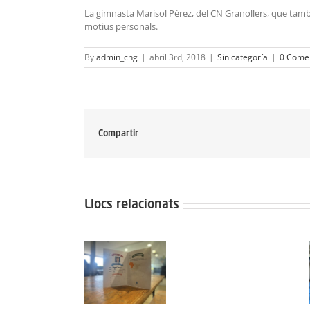
La gimnasta Marisol Pérez, del CN Granollers, que tamb
motius personals.
By
admin_cng
|
abril 3rd, 2018
|
Sin categoría
|
0 Comen
Compartir
Llocs relacionats
Protegit: Grup
Protegit:
Protegit: Grup
Agost: Dimarts
Campus
1-2: Divendres
2 de
Semana
3 Juliol del
Septembre
Santa:
2026