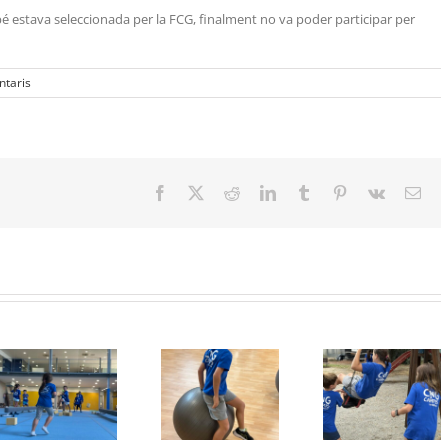
é estava seleccionada per la FCG, finalment no va poder participar per
taris
Facebook
X
Reddit
LinkedIn
Tumblr
Pinterest
Vk
Emai
Protegit: Grup
Protegit: Grup
Protegit: 
Agost:
Agost: Dijous
1-2: Diven
Divendres 22
21 d’Agost del
3 Juliol d
d’Agost del
2025
2026