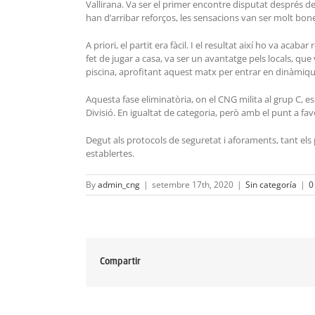
Vallirana. Va ser el primer encontre disputat després de
han d’arribar reforços, les sensacions van ser molt bo
A priori, el partit era fàcil. I el resultat així ho va acab
fet de jugar a casa, va ser un avantatge pels locals, q
piscina, aprofitant aquest matx per entrar en dinàmique
Aquesta fase eliminatòria, on el CNG milita al grup C, es
Divisió. En igualtat de categoria, però amb el punt a fa
Degut als protocols de seguretat i aforaments, tant els 
establertes.
By
admin_cng
|
setembre 17th, 2020
|
Sin categoría
|
0
Compartir