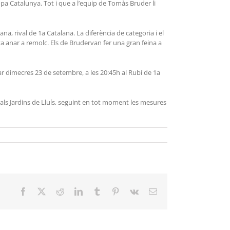
opa Catalunya. Tot i que a l’equip de Tomàs Bruder li
irana, rival de 1a Catalana. La diferència de categoria i el
a anar a remolc. Els de Brudervan fer una gran feina a
tar dimecres 23 de setembre, a les 20:45h al Rubí de 1a
a als Jardins de Lluís, seguint en tot moment les mesures
Facebook
X
Reddit
LinkedIn
Tumblr
Pinterest
Vk
Email: