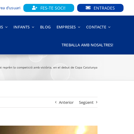
FES-TE SOCI!
ENTRADES
rea d’usuari
IS
INFANTS
BLOG
EMPRESES
CONTACTE
TREBALLA AMB NOSALTRES!
ut reprèn la competició amb victòria, en el debut de Copa Catalunya
Anterior
Següent