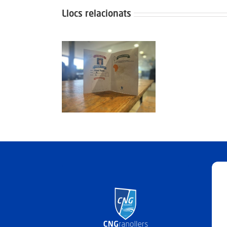
Llocs relacionats
egit: Grup 1-2:
Pro
dres 3 Juliol del
Dima
2026