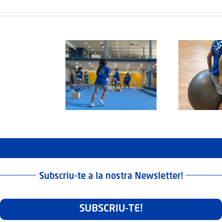
Protegit:
Campus
Semana
tegit: Grup Agost:
Protegit: Grup Agost:
Pr
Santa:
rts 2 de Septembre
Divendres 22 d’Agost
Di
Dilluns
del 3025
del 2025
30
Març
2026
Subscriu-te a la nostra Newsletter!
SUBSCRIU-TE!