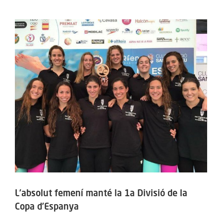
ACTIVITATS
View
Larger
SERVEIS
Image
INFANTS
BLOG
EMPRESES
CONTACTE
TREBALLA AMB NOSALTRES!
L’absolut femení manté la 1a Divisió de la
Copa d’Espanya