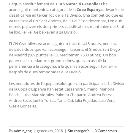
L’equip absolut femení del
Club Natació Granollers
ha
aconseguit mantenir la categoria de la
Copa Espanya
, després de
classificar-se en tercer lloc de la 1a Divisió. Una competició que es
va realitzar al CN Sant Andreu, del 21 al 23 de desembre, i en què
només pujaven els dos primers classificats, es mantenien del 3r al
6è lloc, i el 7è i 8è baixaven a 2a Divisió.
El CN Granollers va aconseguir un total de 415 punts, per sota
dels dos clubs que van aconseguir l’ascens: el Gredos San Diego
de Madrid (589 punts) i el CE Mediterrani (500 punts). Un bon
paper de les nedadores granollerines, que van assolir la
permanència a la categoria, a la qual van aconseguir tornar-hi
després de dues temporades a 2a Divisió.
Les nedadores de l’equip absolut que van participar a la 1a Divisió
de la Copa d’Espanya han estat Cassandra Gimeno, Mariona
Bosch, Luisa Mar Morales, Palmira Chaparro, Andrea Perez,
Andrea Seco, Judith Torras, Tania Cid, Julia Pujadas, Laia Vera i
Gisela Gonzalez.
By
admin_cng
|
gener 4th, 2018
|
Sin categoría
|
0 Comentaris