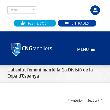
Skip
to
content
FES-TE SOCI!
ENTRADES
MENU
INICI
L’absolut femení manté la 1a Divisió de la
CLUB
Copa d’Espanya
SECCIONS
Anterior
Següent
INSTAL·LACIONS