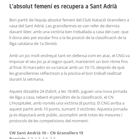
L’absolut femení es recupera a Sant Adrià
Bon partit de l’equip absolut femení del Club Natació Granollers a
casa del Sant Adrià. Les granollerines es van refer de derrota
davant líder, amb una victòria ben treballada a casa del cuer, que
li dona ales per escalar fins a la 8a posició de la classificació de la
lliga catalana de 1a Divisió.
Amb un joc molt endreçat tant en defensa com en atac, el CNG va
imposar el seu joc ja al segon quart, mantenint un bon ritme fins
al final. El marcador es va tancar amb un 10-15, després de què
les granollerines reflectissin a la piscina el bon treball realitzat
durant la setmana.
Aquest dissabte 24 d’abril, a les 18:40h, juguen una nova jornada
de lliga a casa, rebent el penúltim de la classificació, el CN
L’Hospitalet, amb només una victòria (8 punts). El CNG arriba a
aquest partit amb 10 punts, sumant 3 victòries. Aquesta jornada
ja es disputarà amb públic, acomplint amb totes les mesures i
protocols de les competicions del moment.
CW Sant Andrià 10 – CN Granollers 15
Parcials:
3-3, 1-3, 4-6, 2-3