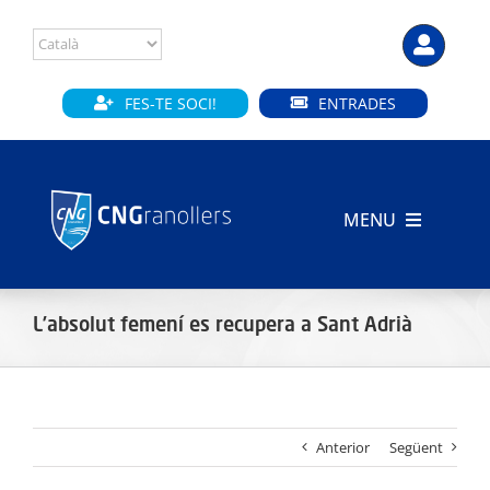
Skip
to
content
FES-TE SOCI!
ENTRADES
MENU
INICI
L’absolut femení es recupera a Sant Adrià
CLUB
SECCIONS
Anterior
Següent
INSTAL·LACIONS