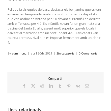
Pel que fa als equips de base, destacar els benjamins que es van
estrenar en temporada, amb dos molt bons partits disputats,
que van acabar en victòria per 6-0 davant el Premià i en derrota
amb el Terrassa per 4-2. Els infantils A, van fer un gran matx a la
piscina del Santa Eulàlia, essent molt superior que els locals i
deixant el marcador amb un contundent 4-18. I els cadets van
caure a Terrassa, rival que es imposar fermament amb un clar 11-
4.
By
admin_cng
|
abril 20th, 2021
|
Sin categoría
|
0 Comentaris
Compartir
Facebook
X
Reddit
LinkedIn
Tumblr
Pinterest
Vk
Email:
Llocs relacionats