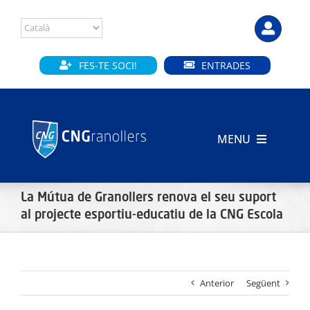
Skip
to
content
FES-TE SOCI!
ENTRADES
MENU
INICI
La Mútua de Granollers renova el seu suport
CLUB
al projecte esportiu-educatiu de la CNG Escola
SECCIONS
Anterior
Següent
INSTAL·LACIONS