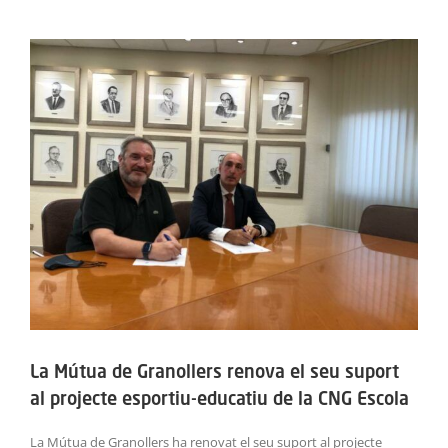
ACTIVITATS
View
Larger
SERVEIS
Image
INFANTS
BLOG
EMPRESES
CONTACTE
TREBALLA AMB NOSALTRES!
La Mútua de Granollers renova el seu suport
al projecte esportiu-educatiu de la CNG Escola
La Mútua de Granollers ha renovat el seu suport al projecte