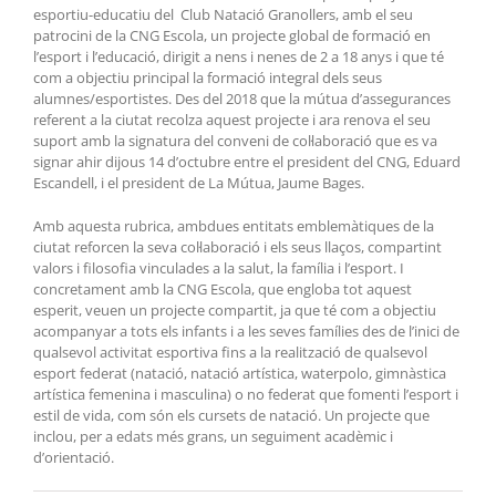
esportiu-educatiu del Club Natació Granollers, amb el seu
patrocini de la CNG Escola, un projecte global de formació en
l’esport i l’educació, dirigit a nens i nenes de 2 a 18 anys i que té
com a objectiu principal la formació integral dels seus
alumnes/esportistes. Des del 2018 que la mútua d’assegurances
referent a la ciutat recolza aquest projecte i ara renova el seu
suport amb la signatura del conveni de col·laboració que es va
signar ahir dijous 14 d’octubre entre el president del CNG, Eduard
Escandell, i el president de La Mútua, Jaume Bages.
Amb aquesta rubrica, ambdues entitats emblemàtiques de la
ciutat reforcen la seva col·laboració i els seus llaços, compartint
valors i filosofia vinculades a la salut, la família i l’esport. I
concretament amb la CNG Escola, que engloba tot aquest
esperit, veuen un projecte compartit, ja que té com a objectiu
acompanyar a tots els infants i a les seves famílies des de l’inici de
qualsevol activitat esportiva fins a la realització de qualsevol
esport federat (natació, natació artística, waterpolo, gimnàstica
artística femenina i masculina) o no federat que fomenti l’esport i
estil de vida, com són els cursets de natació. Un projecte que
inclou, per a edats més grans, un seguiment acadèmic i
d’orientació.