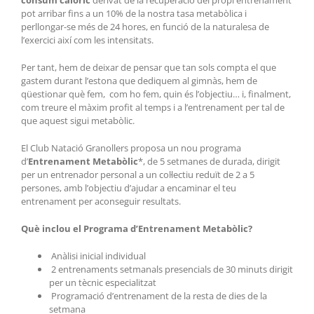
pot arribar fins a un 10% de la nostra tasa metabòlica i
perllongar-se més de 24 hores, en funció de la naturalesa de
l’exercici així com les intensitats.
Per tant, hem de deixar de pensar que tan sols compta el que
gastem durant l’estona que dediquem al gimnàs, hem de
qüestionar què fem, com ho fem, quin és l’objectiu… i, finalment,
com treure el màxim profit al temps i a l’entrenament per tal de
que aquest sigui metabòlic.
El Club Natació Granollers proposa un nou programa
d’
Entrenament Metabòlic
*, de 5 setmanes de durada, dirigit
per un entrenador personal a un col·lectiu reduït de 2 a 5
persones, amb l’objectiu d’ajudar a encaminar el teu
entrenament per aconseguir resultats.
Què inclou el Programa d’Entrenament Metabòlic?
Anàlisi inicial individual
2 entrenaments setmanals presencials de 30 minuts dirigit
per un tècnic especialitzat
Programació d’entrenament de la resta de dies de la
setmana