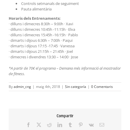
Controls setmanals de seguiment
Pauta alimentària
Horaris dels Entrenaments:
· dilluns i dimecres 8:30h – 9:00h · Xavi
· dilluns i dimecres 10:45h -11:15h · Elva
· dilluns i dimecres 15:45h -16:15h · Pablo
· dimarts i dijous 6:30h – 7:00h · Paqui
· dimarts i dijous 17:15 -17:45 · Vanessa
· dimarts i dijous 21:15h – 21:45h · Joel
· dimecres i divendres 13:30 – 14:00 · Jose
*A partir de 70€ el programa – Demana més informació al mostrador
de fitness.
By
admin_cng
|
maig 4th, 2018
|
Sin categoría
|
0 Comentaris
Compartir
Facebook
X
Reddit
LinkedIn
Tumblr
Pinterest
Vk
Email: