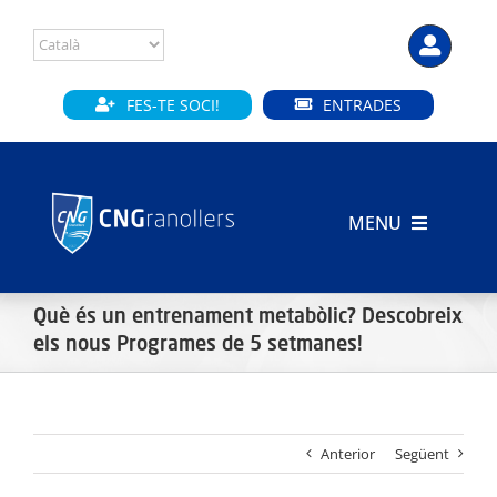
Skip
to
content
FES-TE SOCI!
ENTRADES
MENU
INICI
Què és un entrenament metabòlic? Descobreix
CLUB
els nous Programes de 5 setmanes!
SECCIONS
Anterior
Següent
INSTAL·LACIONS