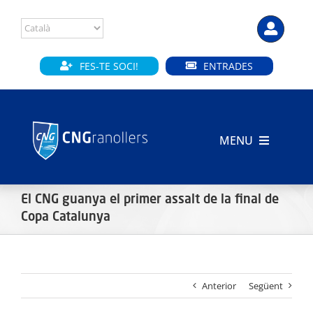
Skip
to
content
FES-TE SOCI!
ENTRADES
MENU
INICI
El CNG guanya el primer assalt de la final de
CLUB
Copa Catalunya
SECCIONS
Anterior
Següent
INSTAL·LACIONS