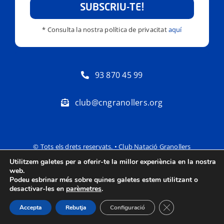
SUBSCRIU-TE!
* Consulta la nostra política de privacitat
aquí
93 870 45 99
club@cngranollers.org
© Tots els drets reservats. • Club Natació Granollers
Utilitzem galetes per a oferir-te la millor experiència en la nostra
Política de privacitat
Avís Legal
web.
Podeu esbrinar més sobre quines galetes estem utilitzant o
desactivar-les en
parèmetres
.
Tanca el bàner de
Accepta
Rebutja
Configuració