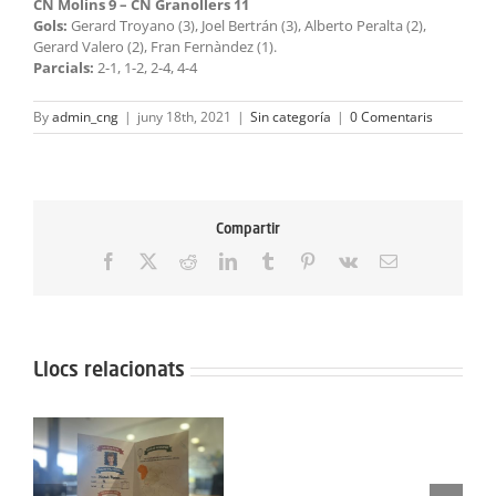
CN Molins 9 – CN Granollers 11
Gols:
Gerard Troyano (3), Joel Bertrán (3), Alberto Peralta (2),
Gerard Valero (2), Fran Fernàndez (1).
Parcials:
2-1, 1-2, 2-4, 4-4
By
admin_cng
|
juny 18th, 2021
|
Sin categoría
|
0 Comentaris
Compartir
Facebook
X
Reddit
LinkedIn
Tumblr
Pinterest
Vk
Email:
Llocs relacionats
Protegit:
Campus
Semana
Protegit: Grup Agost: