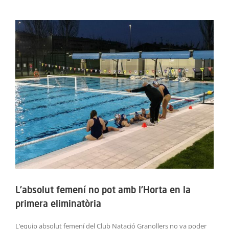
ACTIVITATS
View
Larger
SERVEIS
Image
INFANTS
BLOG
EMPRESES
CONTACTE
TREBALLA AMB NOSALTRES!
L’absolut femení no pot amb l’Horta en la
primera eliminatòria
L’equip absolut femení del Club Natació Granollers no va poder