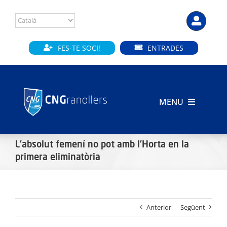
Skip
to
content
FES-TE SOCI!
ENTRADES
MENU
INICI
L’absolut femení no pot amb l’Horta en la
CLUB
primera eliminatòria
SECCIONS
Anterior
Següent
INSTAL·LACIONS