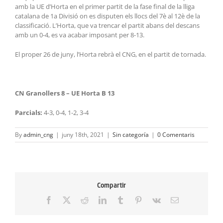
amb la UE d’Horta en el primer partit de la fase final de la lliga
catalana de 1a Divisió on es disputen els llocs del 7è al 12è de la
classificació. L’Horta, que va trencar el partit abans del descans
amb un 0-4, es va acabar imposant per 8-13.
El proper 26 de juny, l’Horta rebrà el CNG, en el partit de tornada.
CN Granollers 8 – UE Horta B 13
Parcials:
4-3, 0-4, 1-2, 3-4
By
admin_cng
|
juny 18th, 2021
|
Sin categoría
|
0 Comentaris
Compartir
Facebook
X
Reddit
LinkedIn
Tumblr
Pinterest
Vk
Email: