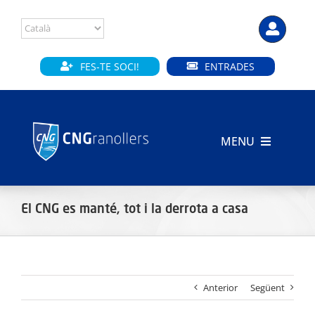
Skip
to
content
FES-TE SOCI!
ENTRADES
MENU
INICI
El CNG es manté, tot i la derrota a casa
CLUB
SECCIONS
Anterior
Següent
INSTAL·LACIONS