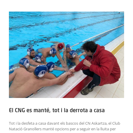
ACTIVITATS
View
Larger
SERVEIS
Image
INFANTS
BLOG
EMPRESES
CONTACTE
TREBALLA AMB NOSALTRES!
El CNG es manté, tot i la derrota a casa
Tot i la desfeta a casa davant els bascos del CN Askartza, el Club
Natació Granollers manté opcions per a seguir en la lluita per