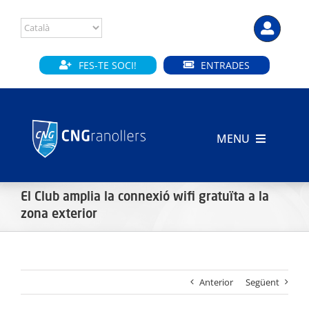
Skip
to
content
FES-TE SOCI!
ENTRADES
MENU
INICI
El Club amplia la connexió wifi gratuïta a la
CLUB
zona exterior
SECCIONS
Anterior
Següent
INSTAL·LACIONS