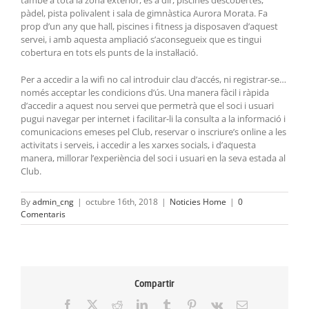
pàdel, pista polivalent i sala de gimnàstica Aurora Morata. Fa
prop d’un any que hall, piscines i fitness ja disposaven d’aquest
servei, i amb aquesta ampliació s’aconsegueix que es tingui
cobertura en tots els punts de la instal·lació.
Per a accedir a la wifi no cal introduir clau d’accés, ni registrar-se…
només acceptar les condicions d’ús. Una manera fàcil i ràpida
d’accedir a aquest nou servei que permetrà que el soci i usuari
pugui navegar per internet i facilitar-li la consulta a la informació i
comunicacions emeses pel Club, reservar o inscriure’s online a les
activitats i serveis, i accedir a les xarxes socials, i d’aquesta
manera, millorar l’experiència del soci i usuari en la seva estada al
Club.
By
admin_cng
|
octubre 16th, 2018
|
Noticies Home
|
0
Comentaris
Compartir
Facebook
X
Reddit
LinkedIn
Tumblr
Pinterest
Vk
Email: