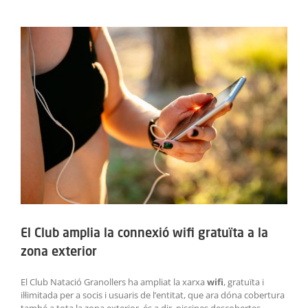
ACTIVITATS
View
Larger
SERVEIS
Image
INFANTS
BLOG
EMPRESES
CONTACTE
TREBALLA AMB NOSALTRES!
El Club amplia la connexió wifi gratuïta a la
zona exterior
El Club Natació Granollers ha ampliat la xarxa
wifi
, gratuïta i
il·limitada per a socis i usuaris de l’entitat, que ara dóna cobertura
també a tota la zona exterior, és a dir, piscines descobertes,