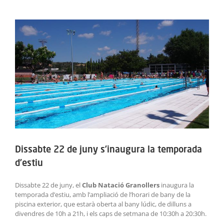
ACTIVITATS
View
Larger
SERVEIS
Image
INFANTS
BLOG
EMPRESES
CONTACTE
Dissabte 22 de juny s’inaugura la temporada
TREBALLA AMB NOSALTRES!
d’estiu
Dissabte 22 de juny, el
Club Natació Granollers
inaugura la
temporada d’estiu, amb l’ampliació de l’horari de bany de la
piscina exterior, que estarà oberta al bany lúdic, de dilluns a
divendres de 10h a 21h, i els caps de setmana de 10:30h a 20:30h.