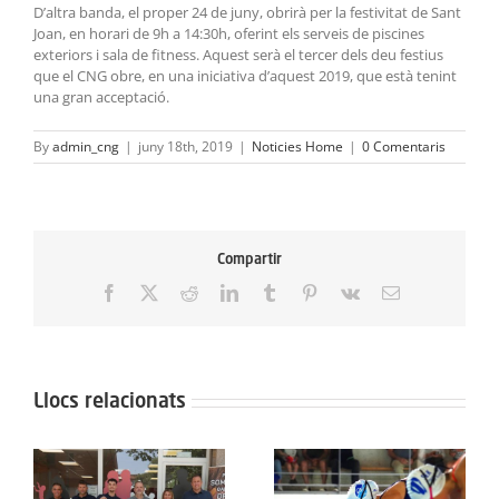
D’altra banda, el proper 24 de juny, obrirà per la festivitat de Sant
Joan, en horari de 9h a 14:30h, oferint els serveis de piscines
exteriors i sala de fitness. Aquest serà el tercer dels deu festius
que el CNG obre, en una iniciativa d’aquest 2019, que està tenint
una gran acceptació.
By
admin_cng
|
juny 18th, 2019
|
Noticies Home
|
0 Comentaris
Compartir
Facebook
X
Reddit
LinkedIn
Tumblr
Pinterest
Vk
Email:
Llocs relacionats
El Trofeu de l’Ascensió