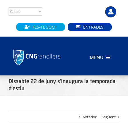
Skip
to
content
FES-TE SOCI!
ENTRADES
MENU
INICI
Dissabte 22 de juny s’inaugura la temporada
CLUB
d’estiu
SECCIONS
Anterior
Següent
INSTAL·LACIONS