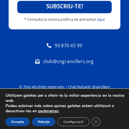
SUBSCRIU-TE!
* Consulta la nostra política de privacitat
aquí
93 870 45 99
club@cngranollers.org
© Tots els drets reservats. • Club Natació Granollers
Utilitzem galetes per a oferir-te la millor experiència en la nostra
Política de privacitat
Avís Legal
web.
Podeu esbrinar més sobre quines galetes estem utilitzant o
desactivar-les en
parèmetres
.
Tanca el bàner de
Accepta
Rebutja
Configuració