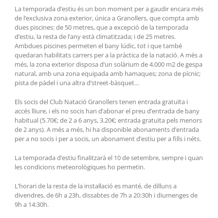
La temporada d’estiu és un bon moment per a gaudir encara més
de l’exclusiva zona exterior, única a Granollers, que compta amb
dues piscines: de 50 metres, que a excepció de la temporada
d’estiu, la resta de l’any està climatitzada; i de 25 metres.
Ambdues piscines permeten el bany lúdic, tot i que també
quedaran habilitats carrers per a la pràctica de la natació. A més a
més, la zona exterior disposa d’un solàrium de 4.000 m2 de gespa
natural, amb una zona equipada amb hamaques; zona de pícnic;
pista de pàdel i una altra d’street-bàsquet…
Els socis del Club Natació Granollers tenen entrada gratuïta i
accés lliure, i els no socis han d’abonar el preu d’entrada de bany
habitual (5.70€; de 2 a 6 anys, 3.20€; entrada gratuïta pels menors
de 2 anys). A més a més, hi ha disponible abonaments d’entrada
per a no socis i per a socis, un abonament d’estiu per a fills i néts.
La temporada d’estiu finalitzarà el 10 de setembre, sempre i quan
les condicions meteorològiques ho permetin.
L’horari de la resta de la instal·lació es manté, de dilluns a
divendres, de 6h a 23h, dissabtes de 7h a 20:30h i diumenges de
9h a 14:30h.