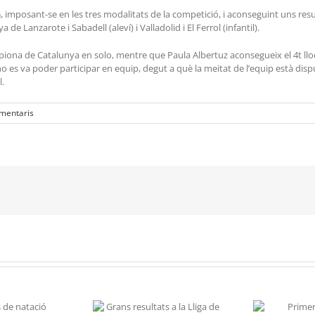
NG, imposant-se en les tres modalitats de la competició, i aconseguint uns resul
 Lanzarote i Sabadell (aleví) i Valladolid i El Ferrol (infantil).
iona de Catalunya en solo, mentre que Paula Albertuz aconsegueix el 4t lloc. 
 es va poder participar en equip, degut a què la meitat de l’equip està dis
l.
mentaris