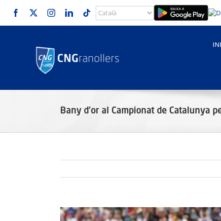
Skip
to
content
IN
Bany d’or al Campionat de Catalunya pe
View
Larger