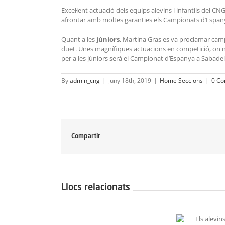
Excel·lent actuació dels equips alevins i infantils del C
afrontar amb moltes garanties els Campionats d’Espanya de
Quant a les
júniors
, Martina Gras es va proclamar camp
duet. Unes magnífiques actuacions en competició, on no
per a les júniors serà el Campionat d’Espanya a Sabadel
By
admin_cng
|
juny 18th, 2019
|
Home Seccions
|
0 Co
Compartir
Llocs relacionats
Neix