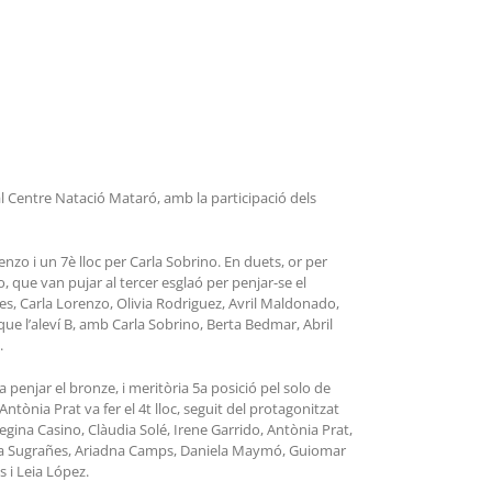
 al Centre Natació Mataró, amb la participació dels
nzo i un 7è lloc per Carla Sobrino. En duets, or per
que van pujar al tercer esglaó per penjar-se el
les, Carla Lorenzo, Olivia Rodriguez, Avril Maldonado,
que l’aleví B, amb Carla Sobrino, Berta Bedmar, Abril
.
penjar el bronze, i meritòria 5a posició pel solo de
ntònia Prat va fer el 4t lloc, seguit del protagonitzat
Regina Casino, Clàudia Solé, Irene Garrido, Antònia Prat,
r Rita Sugrañes, Ariadna Camps, Daniela Maymó, Guiomar
 i Leia López.