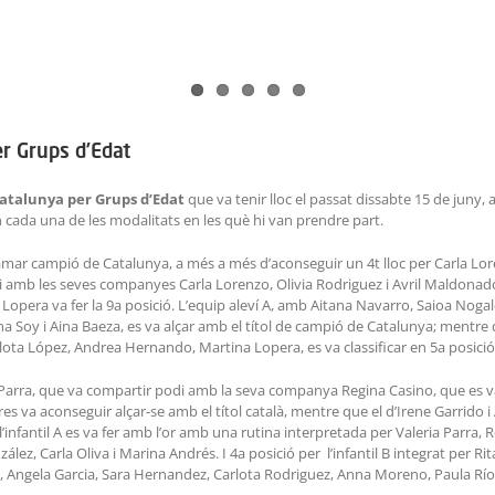
r Grups d’Edat
atalunya per Grups d’Edat
que va tenir lloc el passat dissabte 15 de juny,
en cada una de les modalitats en les què hi van prendre part.
lamar campió de Catalunya, a més a més d’aconseguir un 4t lloc per Carla Lore
 amb les seves companyes Carla Lorenzo, Olivia Rodriguez i Avril Maldonado, 
 Lopera va fer la 9a posició. L’equip aleví A, amb Aitana Navarro, Saioa Noga
Ona Soy i Aina Baeza, es va alçar amb el títol de campió de Catalunya; mentre 
ota López, Andrea Hernando, Martina Lopera, es va classificar en 5a posició
a Parra, que va compartir podi amb la seva companya Regina Casino, que es va 
s va aconseguir alçar-se amb el títol català, mentre que el d’Irene Garrido i A
l’infantil A es va fer amb l’or amb una rutina interpretada per Valeria Parra, 
zález, Carla Oliva i Marina Andrés. I 4a posició per l’infantil B integrat pe
 Angela Garcia, Sara Hernandez, Carlota Rodriguez, Anna Moreno, Paula Ríos