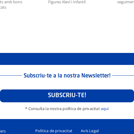
resultats a la Lliga
È
Primer control de
e Figures Aleví i
n
seguiment de la FCG
Infantil
Subscriu-te a la nostra Newsletter!
SUBSCRIU-TE!
* Consulta la nostra política de privacitat
aquí
Política de privacitat
Avís Legal
lers