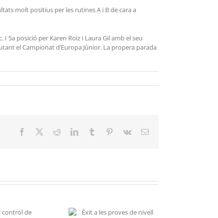
tats molt positius per les rutines A i B de cara a
I 5a posició per Karen Roiz i Laura Gil amb el seu
putant el Campionat d’Europa Júnior. La propera parada
Facebook
X
Reddit
LinkedIn
Tumblr
Pinterest
Vk
Email: