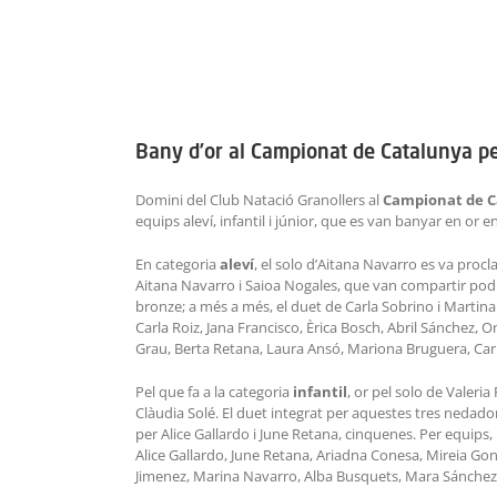
Bany d’or al Campionat de Catalunya pe
Domini del Club Natació Granollers al
Campionat de C
equips aleví, infantil i júnior, que es van banyar en or 
En categoria
aleví
, el solo d’Aitana Navarro es va proc
Aitana Navarro i Saioa Nogales, que van compartir podi
bronze; a més a més, el duet de Carla Sobrino i Martina
Carla Roiz, Jana Francisco, Èrica Bosch, Abril Sánchez, 
Grau, Berta Retana, Laura Ansó, Mariona Bruguera, Carl
Pel que fa a la categoria
infantil
, or pel solo de Valeri
Clàudia Solé. El duet integrat per aquestes tres nedadore
per Alice Gallardo i June Retana, cinquenes. Per equips, 
Alice Gallardo, June Retana, Ariadna Conesa, Mireia Gon
Jimenez, Marina Navarro, Alba Busquets, Mara Sánchez,