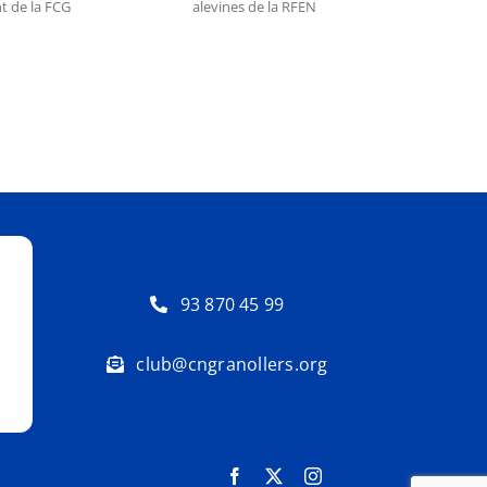
xit a les proves de
ivell alevines de la
RFEN
93 870 45 99
club@cngranollers.org