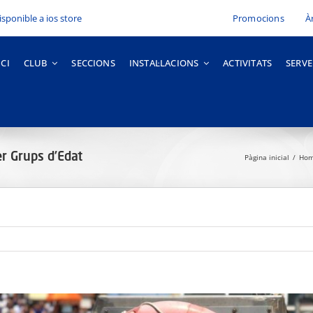
Promocions
À
ICI
CLUB
SECCIONS
INSTAL·LACIONS
ACTIVITATS
SERVE
r Grups d’Edat
Pàgina inicial
Hom