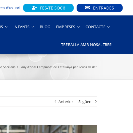
FES-TE SOCI!
ENTRADES
rea d’usuari
IS
INFANTS
BLOG
EMPRESES
CONTACTE
TREBALLA AMB NOSALTRES!
e Seccions
Bany d’or al Campionat de Catalunya per Grups d’Edat
Anterior
Següent