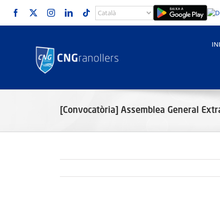
Skip
to
content
IN
[Convocatòria] Assemblea General Extr
View
Larger