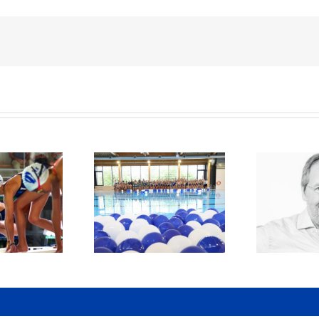
històric per al Club
Òscar Puig s’incorpora
ció Granollers amb
La
com a nou director
inauguració de les
l
executiu del Club
noves piscines
rec
Natació Granollers
municipals