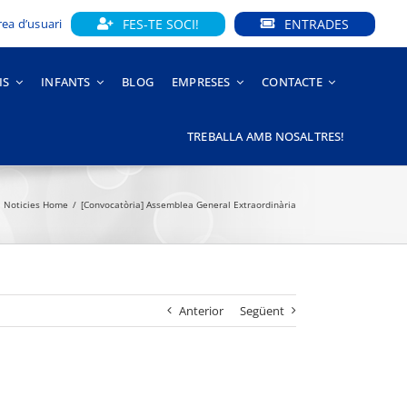
FES-TE SOCI!
ENTRADES
rea d’usuari
IS
INFANTS
BLOG
EMPRESES
CONTACTE
TREBALLA AMB NOSALTRES!
Noticies Home
[Convocatòria] Assemblea General Extraordinària
Anterior
Següent