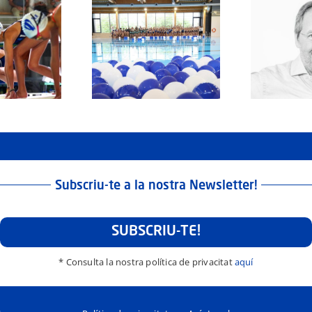
històric per al Club
Òscar Puig s’incorpora
ció Granollers amb
La
com a nou director
inauguració de les
l
executiu del Club
noves piscines
rec
Natació Granollers
municipals
Subscriu-te a la nostra Newsletter!
SUBSCRIU-TE!
* Consulta la nostra política de privacitat
aquí