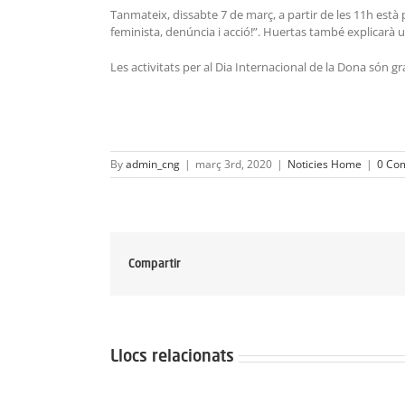
Tanmateix, dissabte 7 de març, a partir de les 11h est
feminista, denúncia i acció!”. Huertas també explicarà un 
Les activitats per al Dia Internacional de la Dona són gra
By
admin_cng
|
març 3rd, 2020
|
Noticies Home
|
0 Co
Compartir
Llocs relacionats