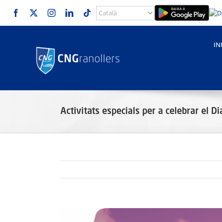
Skip
to
content
IN
Activitats especials per a celebrar el D
View
Larger