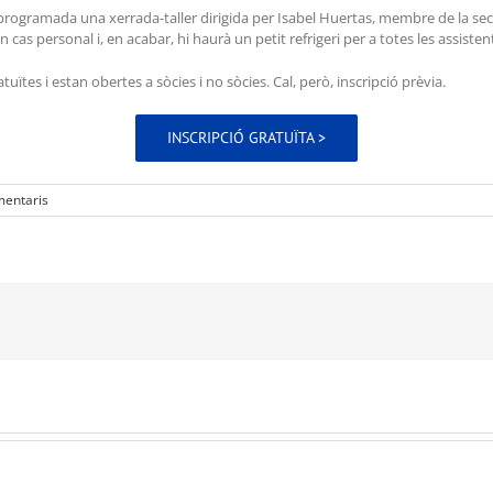
à programada una xerrada-taller dirigida per Isabel Huertas, membre de la se
cas personal i, en acabar, hi haurà un petit refrigeri per a totes les assistent
tuïtes i estan obertes a sòcies i no sòcies. Cal, però, inscripció prèvia.
INSCRIPCIÓ GRATUÏTA >
mentaris