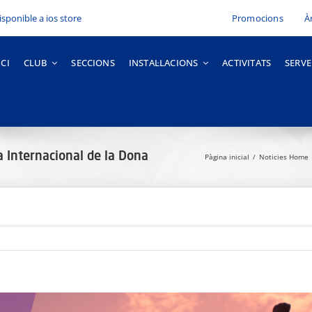
Promocions
À
ICI
CLUB
SECCIONS
INSTAL·LACIONS
ACTIVITATS
SERVE
ia Internacional de la Dona
Pàgina inicial
Noticies Home