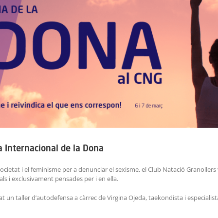
ia Internacional de la Dona
 societat i el feminisme per a denunciar el sexisme, el Club Natació Granolle
als i exclusivament pensades per i en ella.
 un taller d’autodefensa a càrrec de Virgina Ojeda, taekondista i especialis