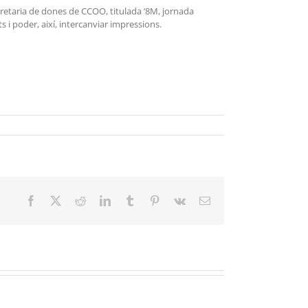
cretaria de dones de CCOO, titulada ‘8M, jornada
s i poder, així, intercanviar impressions.
Facebook
X
Reddit
LinkedIn
Tumblr
Pinterest
Vk
Email: