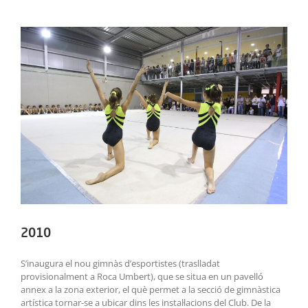
ACTIVITATS
View
Larger
SERVEIS
Image
INFANTS
BLOG
EMPRESES
CONTACTE
TREBALLA AMB NOSALTRES!
2010
S’inaugura el nou gimnàs d’esportistes (traslladat
provisionalment a Roca Umbert), que se situa en un pavelló
annex a la zona exterior, el què permet a la secció de gimnàstica
artística tornar-se a ubicar dins les instal·lacions del Club. De la