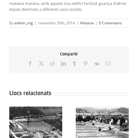
mateixa manera, amb aquest nou edifici l’entitat guanya d’altres
espais destinats a diferents usos socials.
By
admin_cng
|
novembre 20th, 2014
|
Historia
|
0 Comentaris
Compartir
Facebook
X
Reddit
LinkedIn
Tumblr
Pinterest
Vk
Email:
Llocs relacionats
1969
1972