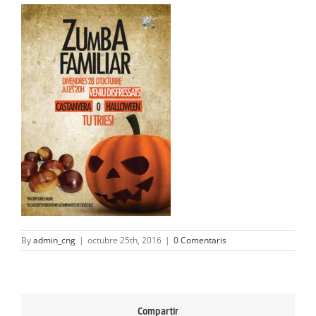
ACTIVITATS
SERVEIS
INFANTS
BLOG
EMPRESES
CONTACTE
TREBALLA AMB NOSALTRES!
By
admin_cng
|
octubre 25th, 2016
|
0 Comentaris
Compartir