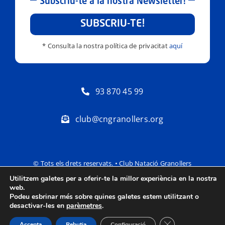
Subscriu-te a la nostra Newsletter!
SUBSCRIU-TE!
* Consulta la nostra política de privacitat
aquí
93 870 45 99
club@cngranollers.org
© Tots els drets reservats. • Club Natació Granollers
Utilitzem galetes per a oferir-te la millor experiència en la nostra
Política de privacitat
Avís Legal
web.
Podeu esbrinar més sobre quines galetes estem utilitzant o
desactivar-les en
parèmetres
.
Tanca el bàner de
Accepta
Rebutja
Configuració