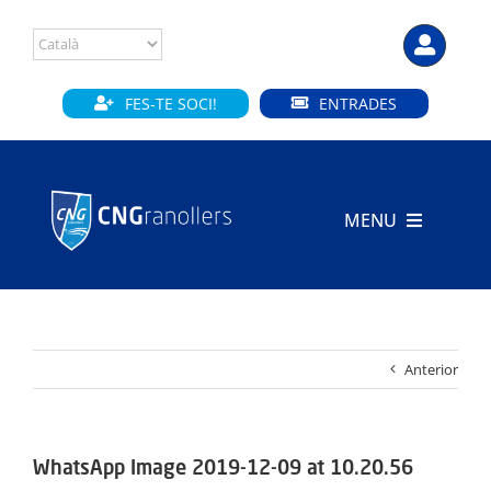
Skip
to
content
FES-TE SOCI!
ENTRADES
MENU
INICI
CLUB
Anterior
SECCIONS
INSTAL·LACIONS
WhatsApp Image 2019-12-09 at 10.20.56