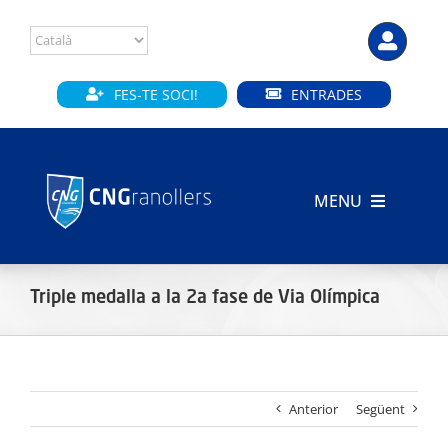
Skip
to
content
FES-TE SOCI!
ENTRADES
MENU
INICI
Triple medalla a la 2a fase de Via Olímpica
CLUB
SECCIONS
Anterior
Següent
INSTAL·LACIONS