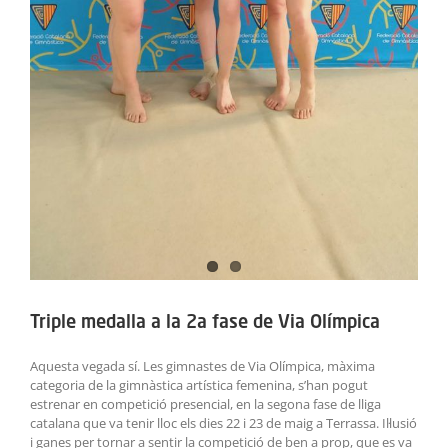
Triple medalla a la 2a fase de Via Olímpica
Aquesta vegada sí. Les gimnastes de Via Olímpica, màxima
categoria de la gimnàstica artística femenina, s’han pogut
estrenar en competició presencial, en la segona fase de lliga
catalana que va tenir lloc els dies 22 i 23 de maig a Terrassa. Il·lusió
i ganes per tornar a sentir la competició de ben a prop, que es va