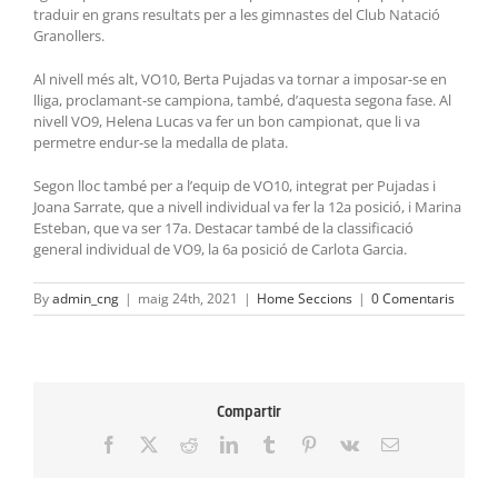
traduir en grans resultats per a les gimnastes del Club Natació
Granollers.
Al nivell més alt, VO10, Berta Pujadas va tornar a imposar-se en
lliga, proclamant-se campiona, també, d’aquesta segona fase. Al
nivell VO9, Helena Lucas va fer un bon campionat, que li va
permetre endur-se la medalla de plata.
Segon lloc també per a l’equip de VO10, integrat per Pujadas i
Joana Sarrate, que a nivell individual va fer la 12a posició, i Marina
Esteban, que va ser 17a. Destacar també de la classificació
general individual de VO9, la 6a posició de Carlota Garcia.
By
admin_cng
|
maig 24th, 2021
|
Home Seccions
|
0 Comentaris
Compartir
Facebook
X
Reddit
LinkedIn
Tumblr
Pinterest
Vk
Email: