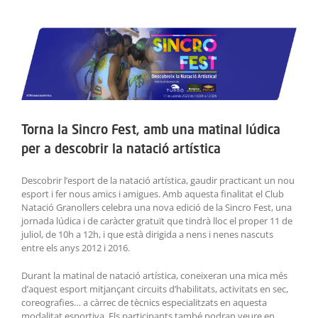
ACTIVITATS
View
Larger
SERVEIS
Image
INFANTS
BLOG
Torna la Sincro Fest, amb una matinal lúdica
per a descobrir la natació artística
EMPRESES
Descobrir l’esport de la natació artística, gaudir practicant un nou
CONTACTE
esport i fer nous amics i amigues. Amb aquesta finalitat el Club
Natació Granollers celebra una nova edició de la Sincro Fest, una
jornada lúdica i de caràcter gratuït que tindrà lloc el proper 11 de
TREBALLA AMB NOSALTRES!
juliol, de 10h a 12h, i que està dirigida a nens i nenes nascuts
entre els anys 2012 i 2016.
Durant la matinal de natació artística, coneixeran una mica més
d’aquest esport mitjançant circuits d’habilitats, activitats en sec,
coreografies… a càrrec de tècnics especialitzats en aquesta
modalitat esportiva. Els participants també podran veure en