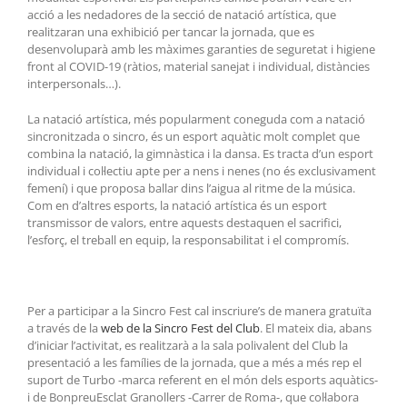
acció a les nedadores de la secció de natació artística, que
realitzaran una exhibició per tancar la jornada, que es
desenvoluparà amb les màximes garanties de seguretat i higiene
front al COVID-19 (ràtios, material sanejat i individual, distàncies
interpersonals…).
La natació artística, més popularment coneguda com a natació
sincronitzada o sincro, és un esport aquàtic molt complet que
combina la natació, la gimnàstica i la dansa. Es tracta d’un esport
individual i col·lectiu apte per a nens i nenes (no és exclusivament
femení) i que proposa ballar dins l’aigua al ritme de la música.
Com en d’altres esports, la natació artística és un esport
transmissor de valors, entre aquests destaquen el sacrifici,
l’esforç, el treball en equip, la responsabilitat i el compromís.
Per a participar a la Sincro Fest cal inscriure’s de manera gratuïta
a través de la
web de la Sincro Fest del Club
. El mateix dia, abans
d’iniciar l’activitat, es realitzarà a la sala polivalent del Club la
presentació a les famílies de la jornada, que a més a més rep el
suport de Turbo -marca referent en el món dels esports aquàtics-
i de BonpreuEsclat Granollers -Carrer de Roma-, que col·labora