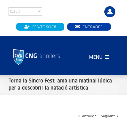
Skip
to
content
FES-TE SOCI!
ENTRADES
MENU
INICI
Torna la Sincro Fest, amb una matinal lúdica
CLUB
per a descobrir la natació artística
SECCIONS
Anterior
Següent
INSTAL·LACIONS