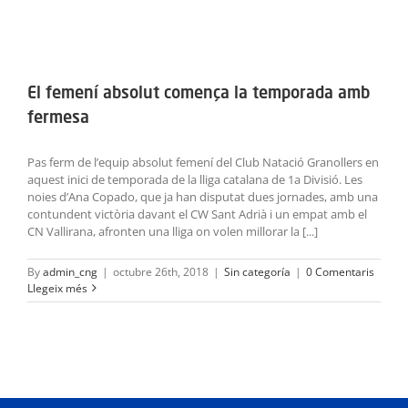
El femení absolut comença la temporada amb
fermesa
Pas ferm de l’equip absolut femení del Club Natació Granollers en
aquest inici de temporada de la lliga catalana de 1a Divisió. Les
noies d’Ana Copado, que ja han disputat dues jornades, amb una
contundent victòria davant el CW Sant Adrià i un empat amb el
CN Vallirana, afronten una lliga on volen millorar la [...]
By
admin_cng
|
octubre 26th, 2018
|
Sin categoría
|
0 Comentaris
Llegeix més