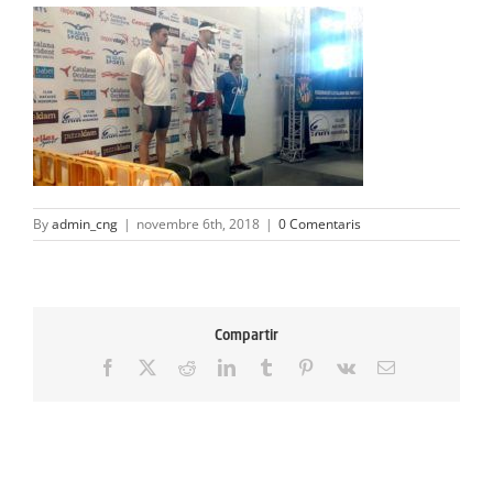
ACTIVITATS
SERVEIS
INFANTS
BLOG
By
admin_cng
|
novembre 6th, 2018
|
0 Comentaris
EMPRESES
CONTACTE
Compartir
TREBALLA AMB NOSALTRES!
Facebook
X
Reddit
LinkedIn
Tumblr
Pinterest
Vk
Email: